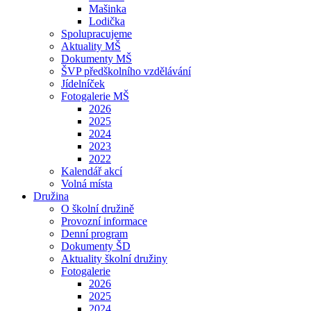
Mašinka
Lodička
Spolupracujeme
Aktuality MŠ
Dokumenty MŠ
ŠVP předškolního vzdělávání
Jídelníček
Fotogalerie MŠ
2026
2025
2024
2023
2022
Kalendář akcí
Volná místa
Družina
O školní družině
Provozní informace
Denní program
Dokumenty ŠD
Aktuality školní družiny
Fotogalerie
2026
2025
2024