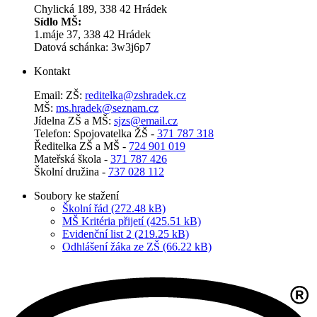
Chylická 189, 338 42 Hrádek
Sídlo MŠ:
1.máje 37, 338 42 Hrádek
Datová schánka: 3w3j6p7
Kontakt
Email: ZŠ:
reditelka@zshradek.cz
MŠ:
ms.hra­dek@se­znam.cz
Jí­del­na ZŠ a MŠ:
sjzs@​email.​cz
Telefon: Spojovatelka ŽŠ -
371 787 318
Ředitelka ZŠ a MŠ -
724 901 019
Mateřská škola -
371 787 426
Školní družina -
737 028 112
Soubory ke stažení
Školní řád (272.48 kB)
MŠ Kritéria přijetí (425.51 kB)
Evidenční list 2 (219.25 kB)
Odhlášení žáka ze ZŠ (66.22 kB)