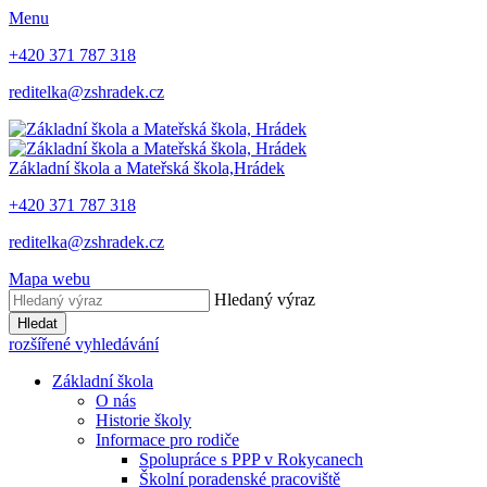
Menu
+420 371 787 318
reditelka@zshradek.cz
Základní škola a Mateřská škola,
Hrádek
+420 371 787 318
reditelka@zshradek.cz
Mapa webu
Hledaný výraz
Hledat
rozšířené vyhledávání
Základní škola
O nás
Historie školy
Informace pro rodiče
Spolupráce s PPP v Rokycanech
Školní poradenské pracoviště