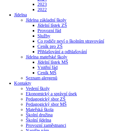
2023
2022
Jídelna
Jídelna základní školy
Jídelní lístek ZŠ
Provozní řád
Služby
Co rodiče neví o školním stravování
Ceník pro ZŠ
Přihlašování a odhlašování
Jídelna mateřské školy
Jídelní lístek MŠ
Vnitřní řád
Ceník MŠ
Seznam alergenů
Kontakty
Vedení školy
Ekonomický a správní úsek
Pedagogický sbor ZŠ
Pedagogický sbor MŠ
Mateřská škola
Školní družina
Školní jídelna
Provozní zaměstnanci
Napište nám