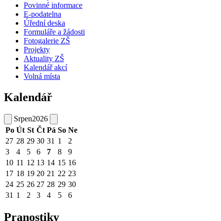
Povinné informace
E-podatelna
Úřední deska
Formuláře a žádosti
Fotogalerie ZŠ
Projekty
Aktuality ZŠ
Kalendář akcí
Volná místa
Kalendář
Srpen
2026
Po
Út
St
Čt
Pá
So
Ne
27
28
29
30
31
1
2
3
4
5
6
7
8
9
10
11
12
13
14
15
16
17
18
19
20
21
22
23
24
25
26
27
28
29
30
31
1
2
3
4
5
6
Pranostiky