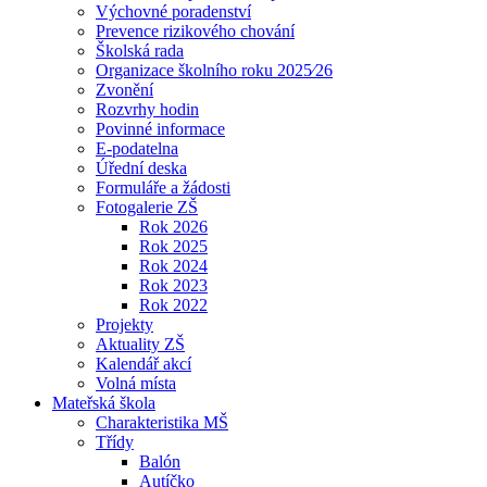
Výchovné poradenství
Prevence rizikového chování
Školská rada
Organizace školního roku 2025⁄26
Zvonění
Rozvrhy hodin
Povinné informace
E-podatelna
Úřední deska
Formuláře a žádosti
Fotogalerie ZŠ
Rok 2026
Rok 2025
Rok 2024
Rok 2023
Rok 2022
Projekty
Aktuality ZŠ
Kalendář akcí
Volná místa
Mateřská škola
Charakteristika MŠ
Třídy
Balón
Autíčko