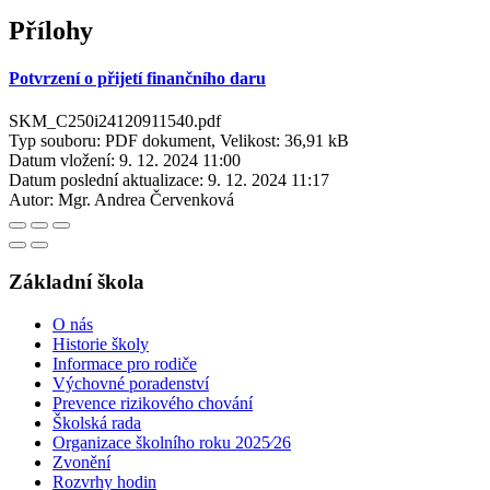
Přílohy
Potvrzení o přijetí finančního daru
SKM_C250i24120911540.pdf
Typ souboru: PDF dokument, Velikost: 36,91 kB
Datum vložení:
9. 12. 2024 11:00
Datum poslední aktualizace:
9. 12. 2024 11:17
Autor:
Mgr. Andrea Červenková
Základní škola
O nás
Historie školy
Informace pro rodiče
Výchovné poradenství
Prevence rizikového chování
Školská rada
Organizace školního roku 2025⁄26
Zvonění
Rozvrhy hodin