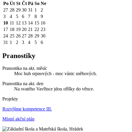
Po
Út
St
Čt
Pá
So
Ne
27
28
29
30
31
1
2
3
4
5
6
7
8
9
10
11
12
13
14
15
16
17
18
19
20
21
22
23
24
25
26
27
28
29
30
31
1
2
3
4
5
6
Pranostiky
Pranostika na akt. měsíc
Moc hub srpnových - moc vánic sněhových.
Pranostika na akt. den
Na svatého Vavřince jdou oříšky do věnce.
Projekty
Rozvíjíme kompetence III.
Místní akční plán