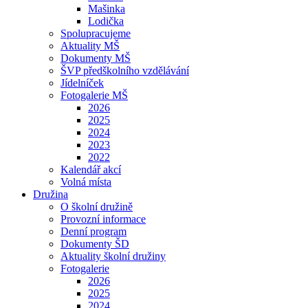
Mašinka
Lodička
Spolupracujeme
Aktuality MŠ
Dokumenty MŠ
ŠVP předškolního vzdělávání
Jídelníček
Fotogalerie MŠ
2026
2025
2024
2023
2022
Kalendář akcí
Volná místa
Družina
O školní družině
Provozní informace
Denní program
Dokumenty ŠD
Aktuality školní družiny
Fotogalerie
2026
2025
2024