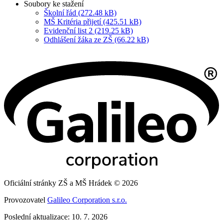
Soubory ke stažení
Školní řád (272.48 kB)
MŠ Kritéria přijetí (425.51 kB)
Evidenční list 2 (219.25 kB)
Odhlášení žáka ze ZŠ (66.22 kB)
Oficiální stránky ZŠ a MŠ Hrádek © 2026
Provozovatel
Galileo Corporation s.r.o.
Poslední aktualizace: 10. 7. 2026