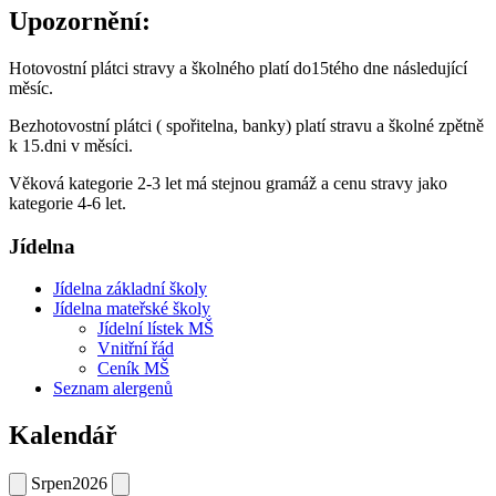
Upozornění:
Hotovostní plátci stravy a školného platí do15tého dne následující
měsíc.
Bezhotovostní plátci ( spořitelna, banky) platí stravu a školné zpětně
k 15.dni v měsíci.
Věková kategorie 2-3 let má stejnou gramáž a cenu stravy jako
kategorie 4-6 let.
Jídelna
Jídelna základní školy
Jídelna mateřské školy
Jídelní lístek MŠ
Vnitřní řád
Ceník MŠ
Seznam alergenů
Kalendář
Srpen
2026