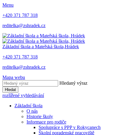
Menu
+420 371 787 318
reditelka@zshradek.cz
Základní škola a Mateřská škola,
Hrádek
+420 371 787 318
reditelka@zshradek.cz
Mapa webu
Hledaný výraz
Hledat
rozšířené vyhledávání
Základní škola
O nás
Historie školy
Informace pro rodiče
Spolupráce s PPP v Rokycanech
Školní poradenské pracoviště