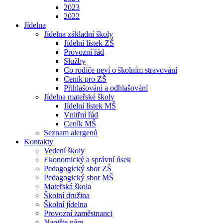
2023
2022
Jídelna
Jídelna základní školy
Jídelní lístek ZŠ
Provozní řád
Služby
Co rodiče neví o školním stravování
Ceník pro ZŠ
Přihlašování a odhlašování
Jídelna mateřské školy
Jídelní lístek MŠ
Vnitřní řád
Ceník MŠ
Seznam alergenů
Kontakty
Vedení školy
Ekonomický a správní úsek
Pedagogický sbor ZŠ
Pedagogický sbor MŠ
Mateřská škola
Školní družina
Školní jídelna
Provozní zaměstnanci
Napište nám