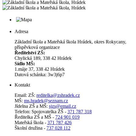
Adresa
Základní škola a Mateřská škola Hrádek, okres Rokycany,
příspěvková organizace
Ředitelství ZŠ:
Chylická 189, 338 42 Hrádek
Sídlo MŠ:
1.máje 37, 338 42 Hrádek
Datová schánka: 3w3j6p7
Kontakt
Email: ZŠ:
reditelka@zshradek.cz
MŠ:
ms.hra­dek@se­znam.cz
Jí­del­na ZŠ a MŠ:
sjzs@​email.​cz
Telefon: Spojovatelka ŽŠ -
371 787 318
Ředitelka ZŠ a MŠ -
724 901 019
Mateřská škola -
371 787 426
Školní družina -
737 028 112