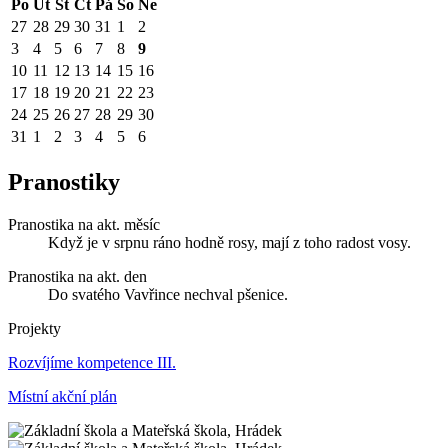
Po
Út
St
Čt
Pá
So
Ne
27
28
29
30
31
1
2
3
4
5
6
7
8
9
10
11
12
13
14
15
16
17
18
19
20
21
22
23
24
25
26
27
28
29
30
31
1
2
3
4
5
6
Pranostiky
Pranostika na akt. měsíc
Když je v srpnu ráno hodně rosy, mají z toho radost vosy.
Pranostika na akt. den
Do svatého Vavřince nechval pšenice.
Projekty
Rozvíjíme kompetence III.
Místní akční plán