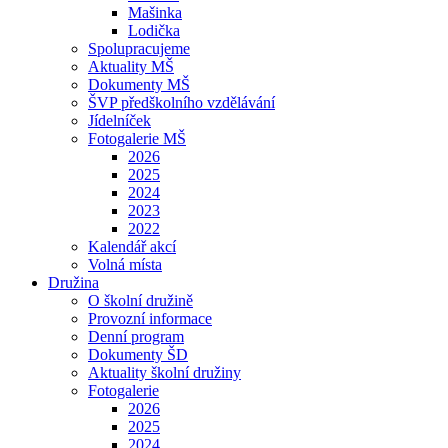
Mašinka
Lodička
Spolupracujeme
Aktuality MŠ
Dokumenty MŠ
ŠVP předškolního vzdělávání
Jídelníček
Fotogalerie MŠ
2026
2025
2024
2023
2022
Kalendář akcí
Volná místa
Družina
O školní družině
Provozní informace
Denní program
Dokumenty ŠD
Aktuality školní družiny
Fotogalerie
2026
2025
2024