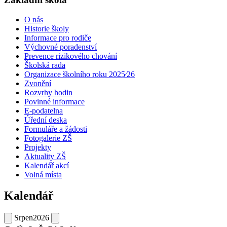
O nás
Historie školy
Informace pro rodiče
Výchovné poradenství
Prevence rizikového chování
Školská rada
Organizace školního roku 2025⁄26
Zvonění
Rozvrhy hodin
Povinné informace
E-podatelna
Úřední deska
Formuláře a žádosti
Fotogalerie ZŠ
Projekty
Aktuality ZŠ
Kalendář akcí
Volná místa
Kalendář
Srpen
2026