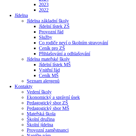
2023
2022
Jídelna
Jídelna základní školy
Jídelní lístek ZŠ
Provozní řád
Služby
Co rodiče neví o školním stravování
Ceník pro ZŠ
Přihlašování a odhlašování
Jídelna mateřské školy
Jídelní lístek MŠ
Vnitřní řád
Ceník MŠ
Seznam alergenů
Kontakty
Vedení školy
Ekonomický a správní úsek
Pedagogický sbor ZŠ
Pedagogický sbor MŠ
Mateřská škola
Školní družina
Školní jídelna
Provozní zaměstnanci
Napište nám