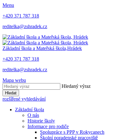
Menu
+420 371 787 318
reditelka@zshradek.cz
Základní škola a Mateřská škola,
Hrádek
+420 371 787 318
reditelka@zshradek.cz
Mapa webu
Hledaný výraz
Hledat
rozšířené vyhledávání
Základní škola
O nás
Historie školy
Informace pro rodiče
Spolupráce s PPP v Rokycanech
Školní poradenské pracoviště