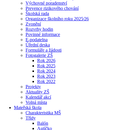
Výchovné poradenství
Prevence rizikového chování
Školská rada
Organizace školního roku 2025⁄26
Zvonění
Rozvrhy hodin
Povinné informace
E-podatelna
Úřední deska
Formuláře a žádosti
Fotogalerie ZŠ
Rok 2026
Rok 2025
Rok 2024
Rok 2023
Rok 2022
Projekty
Aktuality ZŠ
Kalendář akcí
Volná místa
Mateřská škola
Charakteristika MŠ
Třídy
Balón
Autíčko