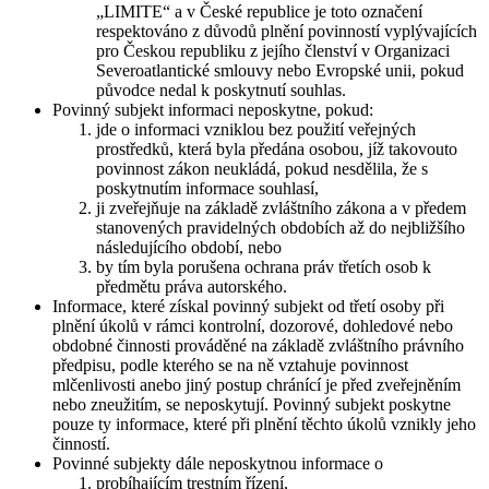
„LIMITE“ a v České republice je toto označení
respektováno z důvodů plnění povinností vyplývajících
pro Českou republiku z jejího členství v Organizaci
Severoatlantické smlouvy nebo Evropské unii, pokud
původce nedal k poskytnutí souhlas.
Povinný subjekt informaci neposkytne, pokud:
jde o informaci vzniklou bez použití veřejných
prostředků, která byla předána osobou, jíž takovouto
povinnost zákon neukládá, pokud nesdělila, že s
poskytnutím informace souhlasí,
ji zveřejňuje na základě zvláštního zákona a v předem
stanovených pravidelných obdobích až do nejbližšího
následujícího období, nebo
by tím byla porušena ochrana práv třetích osob k
předmětu práva autorského.
Informace, které získal povinný subjekt od třetí osoby při
plnění úkolů v rámci kontrolní, dozorové, dohledové nebo
obdobné činnosti prováděné na základě zvláštního právního
předpisu, podle kterého se na ně vztahuje povinnost
mlčenlivosti anebo jiný postup chránící je před zveřejněním
nebo zneužitím, se neposkytují. Povinný subjekt poskytne
pouze ty informace, které při plnění těchto úkolů vznikly jeho
činností.
Povinné subjekty dále neposkytnou informace o
probíhajícím trestním řízení,