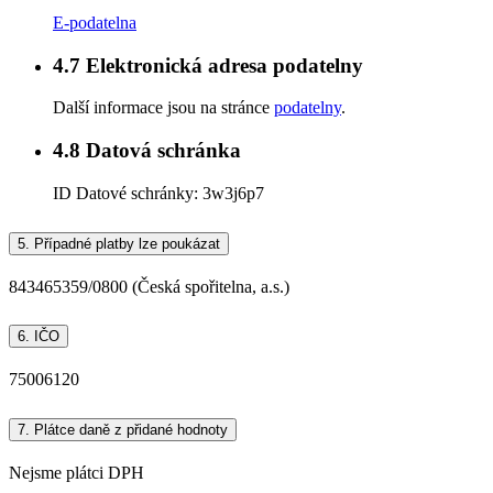
E-podatelna
4.7
Elektronická adresa podatelny
Další informace jsou na stránce
podatelny
.
4.8
Datová schránka
ID Datové schránky:
3w3j6p7
5.
Případné platby lze poukázat
843465359/0800 (Česká spořitelna, a.s.)
6.
IČO
75006120
7.
Plátce daně z přidané hodnoty
Nejsme plátci DPH