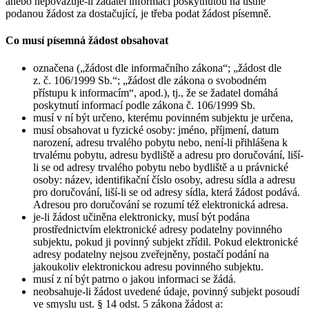
anebo nepovažuje-li žadatel informaci poskytnutou na ústně
podanou žádost za dostačující, je třeba podat žádost písemně.
Co musí písemná žádost obsahovat
označena („žádost dle informačního zákona“; „žádost dle
z. č. 106/1999 Sb.“; „žádost dle zákona o svobodném
přístupu k informacím“, apod.), tj., že se žadatel domáhá
poskytnutí informací podle zákona č. 106/1999 Sb.
musí v ní být určeno, kterému povinném subjektu je určena,
musí obsahovat u fyzické osoby: jméno, příjmení, datum
narození, adresu trvalého pobytu nebo, není-li přihlášena k
trvalému pobytu, adresu bydliště a adresu pro doručování, liší-
li se od adresy trvalého pobytu nebo bydliště a u právnické
osoby: název, identifikační číslo osoby, adresu sídla a adresu
pro doručování, liší-li se od adresy sídla, která žádost podává.
Adresou pro doručování se rozumí též elektronická adresa.
je-li žádost učiněna elektronicky, musí být podána
prostřednictvím elektronické adresy podatelny povinného
subjektu, pokud ji povinný subjekt zřídil. Pokud elektronické
adresy podatelny nejsou zveřejněny, postačí podání na
jakoukoliv elektronickou adresu povinného subjektu.
musí z ní být patrno o jakou informaci se žádá.
neobsahuje-li žádost uvedené údaje, povinný subjekt posoudí
ve smyslu ust. § 14 odst. 5 zákona žádost a: