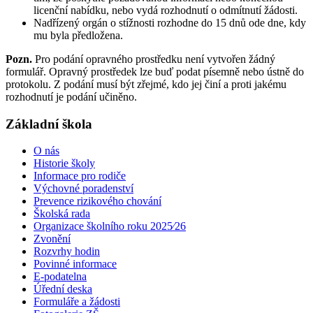
licenční nabídku, nebo vydá rozhodnutí o odmítnutí žádosti.
Nadřízený orgán o stížnosti rozhodne do 15 dnů ode dne, kdy
mu byla předložena.
Pozn.
Pro podání opravného prostředku není vytvořen žádný
formulář. Opravný prostředek lze buď podat písemně nebo ústně do
protokolu. Z podání musí být zřejmé, kdo jej činí a proti jakému
rozhodnutí je podání učiněno.
Základní škola
O nás
Historie školy
Informace pro rodiče
Výchovné poradenství
Prevence rizikového chování
Školská rada
Organizace školního roku 2025⁄26
Zvonění
Rozvrhy hodin
Povinné informace
E-podatelna
Úřední deska
Formuláře a žádosti