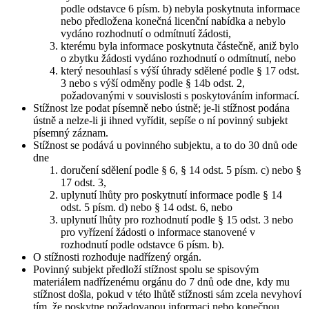
podle odstavce 6 písm. b) nebyla poskytnuta informace
nebo předložena konečná licenční nabídka a nebylo
vydáno rozhodnutí o odmítnutí žádosti,
kterému byla informace poskytnuta částečně, aniž bylo
o zbytku žádosti vydáno rozhodnutí o odmítnutí, nebo
který nesouhlasí s výší úhrady sdělené podle § 17 odst.
3 nebo s výší odměny podle § 14b odst. 2,
požadovanými v souvislosti s poskytováním informací.
Stížnost lze podat písemně nebo ústně; je-li stížnost podána
ústně a nelze-li ji ihned vyřídit, sepíše o ní povinný subjekt
písemný záznam.
Stížnost se podává u povinného subjektu, a to do 30 dnů ode
dne
doručení sdělení podle § 6, § 14 odst. 5 písm. c) nebo §
17 odst. 3,
uplynutí lhůty pro poskytnutí informace podle § 14
odst. 5 písm. d) nebo § 14 odst. 6, nebo
uplynutí lhůty pro rozhodnutí podle § 15 odst. 3 nebo
pro vyřízení žádosti o informace stanovené v
rozhodnutí podle odstavce 6 písm. b).
O stížnosti rozhoduje nadřízený orgán.
Povinný subjekt předloží stížnost spolu se spisovým
materiálem nadřízenému orgánu do 7 dnů ode dne, kdy mu
stížnost došla, pokud v této lhůtě stížnosti sám zcela nevyhoví
tím, že poskytne požadovanou informaci nebo konečnou