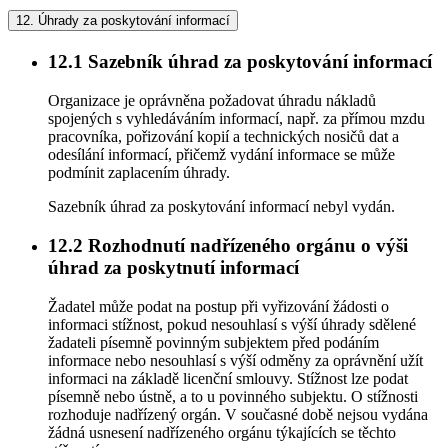
12.
Úhrady za poskytování informací
12.1
Sazebník úhrad za poskytování informací
Organizace je oprávněna požadovat úhradu nákladů
spojených s vyhledáváním informací, např. za přímou mzdu
pracovníka, pořizování kopií a technických nosičů dat a
odesílání informací, přičemž vydání informace se může
podmínit zaplacením úhrady.
Sazebník úhrad za poskytování informací nebyl vydán.
12.2
Rozhodnutí nadřízeného orgánu o výši
úhrad za poskytnutí informací
Žadatel může podat na postup při vyřizování žádosti o
informaci stížnost, pokud nesouhlasí s výší úhrady sdělené
žadateli písemně povinným subjektem před podáním
informace nebo nesouhlasí s výší odměny za oprávnění užít
informaci na základě licenční smlouvy. Stížnost lze podat
písemně nebo ústně, a to u povinného subjektu. O stížnosti
rozhoduje nadřízený orgán. V současné době nejsou vydána
žádná usnesení nadřízeného orgánu týkajících se těchto