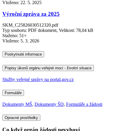
Vloženo:
22. 5. 2025
Výroční zpráva za 2025
SKM_C25826030512320.pdf
Typ souboru: PDF dokument, Velikost: 78,04 kB
Staženo: 51×
Vloženo:
5. 3. 2026
Poskytnuté informace
Popisy úkonů orgánu veřejné moci - životní situace
Služby veřejné správy na portal.gov.cz
Formuláře
Dokumenty MŠ
,
Dokumenty ŠD
,
Formuláře a žádosti
Opravné prostředky
Co když orgán žádosti nevyhoví