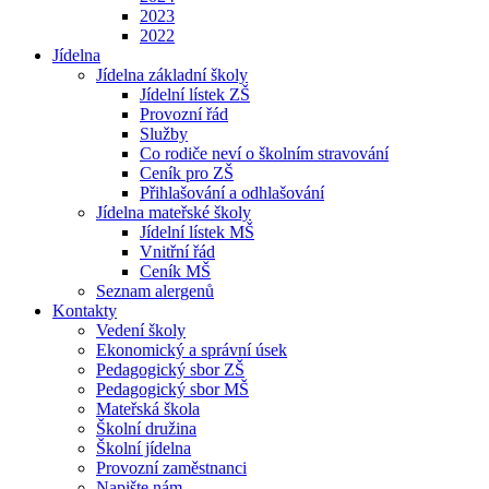
2023
2022
Jídelna
Jídelna základní školy
Jídelní lístek ZŠ
Provozní řád
Služby
Co rodiče neví o školním stravování
Ceník pro ZŠ
Přihlašování a odhlašování
Jídelna mateřské školy
Jídelní lístek MŠ
Vnitřní řád
Ceník MŠ
Seznam alergenů
Kontakty
Vedení školy
Ekonomický a správní úsek
Pedagogický sbor ZŠ
Pedagogický sbor MŠ
Mateřská škola
Školní družina
Školní jídelna
Provozní zaměstnanci
Napište nám