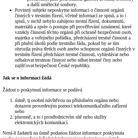
a další umělecké soubory.
Povinný subjekt neposkytne informaci o činnosti orgánů
činných v trestním řízení, včetně informací ze spisů, a to i
spisů, v nichž nebylo zahájeno trestní řízení, dokumentů,
materiálů a zpráv o postupu při prověřování oznámení, které
vznikly činností těchto orgánů při ochraně bezpečnosti osob,
majetku a veřejného pořádku, předcházení trestné činnosti a
při plnění úkolů podle trestního řádu, pokud by se tím
ohrozila práva třetích osob anebo schopnost orgánů činných v
trestním řízení předcházet trestné činnosti, vyhledávat nebo
odhalovat trestnou činnost nebo stíhat trestné činy nebo
zajišťovat bezpečnost České republiky.
Jak se o informaci žádá
Žádost o poskytnutí informace se podává
ústně, tj osobní návštěvou na příslušném orgánu nebo
dotazem provedeným pomocí telekomunikačního zařízení
nebo
písemně, a to i prostřednictvím sítě nebo služby
elektronických komunikací.
Není-li žadateli na ústně podanou žádost informace poskytnuta