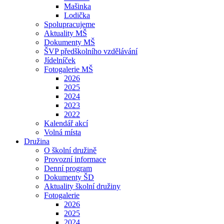
Mašinka
Lodička
Spolupracujeme
Aktuality MŠ
Dokumenty MŠ
ŠVP předškolního vzdělávání
Jídelníček
Fotogalerie MŠ
2026
2025
2024
2023
2022
Kalendář akcí
Volná místa
Družina
O školní družině
Provozní informace
Denní program
Dokumenty ŠD
Aktuality školní družiny
Fotogalerie
2026
2025
2024