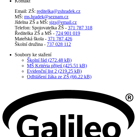
Kontakt
Email: ZŠ:
reditelka@zshradek.cz
MŠ:
ms.hra­dek@se­znam.cz
Jí­del­na ZŠ a MŠ:
sjzs@​email.​cz
Telefon: Spojovatelka ŽŠ -
371 787 318
Ředitelka ZŠ a MŠ -
724 901 019
Mateřská škola -
371 787 426
Školní družina -
737 028 112
Soubory ke stažení
Školní řád (272.48 kB)
MŠ Kritéria přijetí (425.51 kB)
Evidenční list 2 (219.25 kB)
Odhlášení žáka ze ZŠ (66.22 kB)