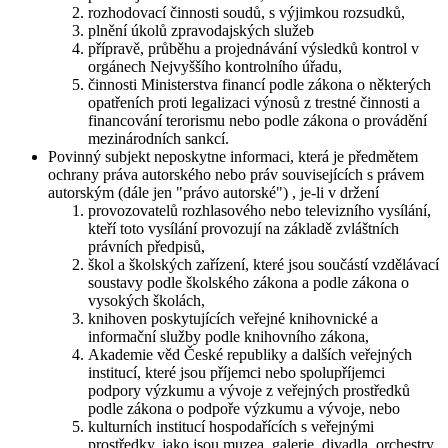
rozhodovací činnosti soudů, s výjimkou rozsudků,
plnění úkolů zpravodajských služeb
přípravě, průběhu a projednávání výsledků kontrol v
orgánech Nejvyššího kontrolního úřadu,
činnosti Ministerstva financí podle zákona o některých
opatřeních proti legalizaci výnosů z trestné činnosti a
financování terorismu nebo podle zákona o provádění
mezinárodních sankcí.
Povinný subjekt neposkytne informaci, která je předmětem
ochrany práva autorského nebo práv souvisejících s právem
autorským (dále jen "právo autorské") , je-li v držení
provozovatelů rozhlasového nebo televizního vysílání,
kteří toto vysílání provozují na základě zvláštních
právních předpisů,
škol a školských zařízení, které jsou součástí vzdělávací
soustavy podle školského zákona a podle zákona o
vysokých školách,
knihoven poskytujících veřejné knihovnické a
informační služby podle knihovního zákona,
Akademie věd České republiky a dalších veřejných
institucí, které jsou příjemci nebo spolupříjemci
podpory výzkumu a vývoje z veřejných prostředků
podle zákona o podpoře výzkumu a vývoje, nebo
kulturních institucí hospodařících s veřejnými
prostředky, jako jsou muzea, galerie, divadla, orchestry