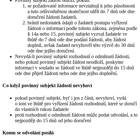
Povinný subjekt žádost odloží, pokud:
se požadované informace nevztahují k jeho působnosti
a tuto odůvodněnou skutečnost sdělí do 7 dnů ode dne
doručení žádosti žadateli,
bránil nedostatek údajů o žadateli postupu vyřízení
žádosti o informaci podle tohoto zákona, zejména podle
§ 14a nebo 15, povinný subjekt vyzval žadatele ve
lhůtě do 7 dnů ode dne podání žádosti, aby žádost
doplnil, avšak žadatel nevyhověl této výzvě do 30 dnů
ode dne jejího doručení.
Nevydá-li povinný subjekt rozhodnutí o odmítnutí žádosti,
nebo pokud povinný subjekt žádost neodloží, poskytne
informaci v souladu se žádostí ve lhůtě nejpozději do 15 dnů
ode dne přijetí žádosti nebo ode dne jejího doplnění.
Co když povinný subjekt žádosti nevyhoví
pokud povinný subjekt, byť i jen z části, nevyhoví, vydá
o tom ve lhůtě pro vyřízení žádosti rozhodnutí, které se doručí
do vlastních rukou žadatele
proti rozhodnutí o odmítnutí žádosti může podat odvolání, a to
nejpozději do 15 dnů od jeho doručení
Komu se odvolání posílá