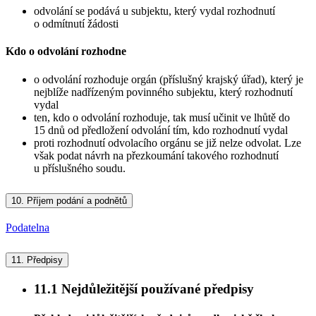
odvolání se podává u subjektu, který vydal rozhodnutí
o odmítnutí žádosti
Kdo o odvolání rozhodne
o odvolání rozhoduje orgán (příslušný krajský úřad), který je
nejblíže nadřízeným povinného subjektu, který rozhodnutí
vydal
ten, kdo o odvolání rozhoduje, tak musí učinit ve lhůtě do
15 dnů od předložení odvolání tím, kdo rozhodnutí vydal
proti rozhodnutí odvolacího orgánu se již nelze odvolat. Lze
však podat návrh na přezkoumání takového rozhodnutí
u příslušného soudu.
10.
Příjem podání a podnětů
Podatelna
11.
Předpisy
11.1
Nejdůležitější používané předpisy