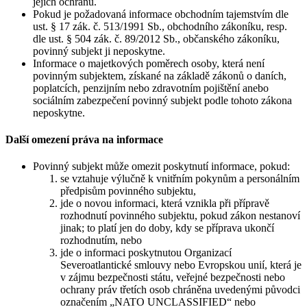
jejich ochranu.
Pokud je požadovaná informace obchodním tajemstvím dle
ust. § 17 zák. č. 513/1991 Sb., obchodního zákoníku, resp.
dle ust. § 504 zák. č. 89/2012 Sb., občanského zákoníku,
povinný subjekt ji neposkytne.
Informace o majetkových poměrech osoby, která není
povinným subjektem, získané na základě zákonů o daních,
poplatcích, penzijním nebo zdravotním pojištění anebo
sociálním zabezpečení povinný subjekt podle tohoto zákona
neposkytne.
Další omezení práva na informace
Povinný subjekt může omezit poskytnutí informace, pokud:
se vztahuje výlučně k vnitřním pokynům a personálním
předpisům povinného subjektu,
jde o novou informaci, která vznikla při přípravě
rozhodnutí povinného subjektu, pokud zákon nestanoví
jinak; to platí jen do doby, kdy se příprava ukončí
rozhodnutím, nebo
jde o informaci poskytnutou Organizací
Severoatlantické smlouvy nebo Evropskou unií, která je
v zájmu bezpečnosti státu, veřejné bezpečnosti nebo
ochrany práv třetích osob chráněna uvedenými původci
označením „NATO UNCLASSIFIED“ nebo