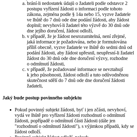
brání-li nedostatek údajů o žadateli podle odstavce 2
postupu vyřízení žádosti o informaci podle tohoto
zákona, zejména podle § 14a nebo 15, vyzve žadatele
ve lhůtě do 7 dnů ode dne podání žádosti, aby žádost
doplnil; nevyhoví-li žadatel této výzvě do 30 dnů ode
dne jejího doručení, žádost odloží,
v případě, že je žádost nesrozumitelná, není zřejmé,
jaká informace je požadována, nebo je formulována
příliš obecně, vyzve žadatele ve lhůtě do sedmi dnů od
podání žádosti, aby žádost upřesnil, neupřesní-li žadatel
žádost do 30 dnů ode dne doručení výzvy, rozhodne
o odmítnutí žádosti,
v případě, že požadované informace se nevztahují
k jeho působnosti, žádost odloží a tuto odůvodněnou
skutečnost sdělí do 7 dnů ode dne doručení žádosti
žadateli,
Jaký bude postup povinného subjektu
Pokud povinný subjekt žádosti, byť i jen zčásti, nevyhoví,
vydá ve lhůtě pro vyřízení žádosti rozhodnutí o odmítnutí
žádosti, popřípadě o odmítnutí části žádosti (dále jen
"rozhodnutí o odmítnutí žádosti"), s výjimkou případů, kdy se
žádost odloží.