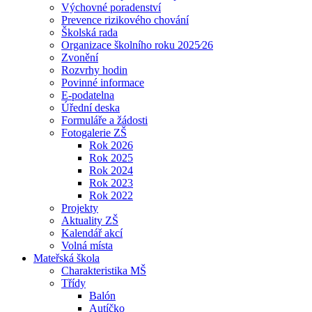
Výchovné poradenství
Prevence rizikového chování
Školská rada
Organizace školního roku 2025⁄26
Zvonění
Rozvrhy hodin
Povinné informace
E-podatelna
Úřední deska
Formuláře a žádosti
Fotogalerie ZŠ
Rok 2026
Rok 2025
Rok 2024
Rok 2023
Rok 2022
Projekty
Aktuality ZŠ
Kalendář akcí
Volná místa
Mateřská škola
Charakteristika MŠ
Třídy
Balón
Autíčko