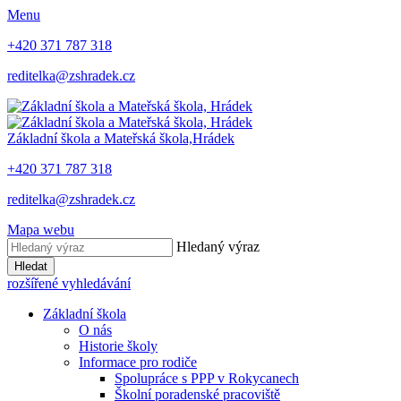
Menu
+420 371 787 318
reditelka@zshradek.cz
Základní škola a Mateřská škola,
Hrádek
+420 371 787 318
reditelka@zshradek.cz
Mapa webu
Hledaný výraz
Hledat
rozšířené vyhledávání
Základní škola
O nás
Historie školy
Informace pro rodiče
Spolupráce s PPP v Rokycanech
Školní poradenské pracoviště