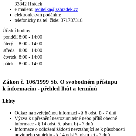
33842 Hrádek
e-mailem:
reditelka@zshradek.cz
elektronickým podáním:
telefonicky na tel. čísle: 371787318
Úřední hodiny
pondělí
8:00 - 14:00
úterý
8:00 - 14:00
středa
8:00 - 14:00
čtvrtek
8:00 - 14:00
pátek
8:00 - 14:00
Zákon č. 106/1999 Sb. O svobodném přístupu
k informacím - přehled lhůt a termínů
Lhůty
Odkaz na zveřejněnou informaci - § 6 odst. l) - 7 dnů
Výzva k upřesnění nesrozumitelné nebo příliš obecné
informace - § 14 odst. 5, písm. b) - 7 dnů
Informace o odložení žádosti nevztahující se k působnosti
povinného subjektu - § 14 odst.5, písm. c) - 7 dnů