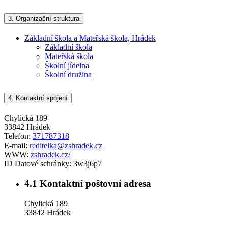
3.
Organizační struktura
Základní škola a Mateřská škola, Hrádek
Základní škola
Mateřská škola
Školní jídelna
Školní družina
4.
Kontaktní spojení
Chylická 189
33842 Hrádek
Telefon:
371787318
E-mail:
reditelka@zshradek.cz
WWW:
zshradek.cz/
ID Datové schránky:
3w3j6p7
4.1
Kontaktní poštovní adresa
Chylická 189
33842 Hrádek