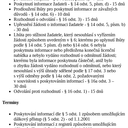
Poskytnutí informace žadateli - § 14 odst. 5, písm. d) - 15 dnů
Prodloužení lhůty pro poskytnutí informace ze závažných
důvodů - § 14 odst. 6) - 10 dnů
Rozhodnutí o odvolání - § 16 odst. 3) - 15 dnů
Upřesnění žádosti o informaci žadatele - § 14 odst. 5, písm. b)
- 30 dnů
Lhůta pro stížnost žadatele, který nesouhlasí s vyřízením
žádosti způsobem uvedeným v § 6; kterému po uplynutí lhůty
podle § 14 odst. 5 písm. d) nebo §14 odst. 6 nebyla
poskytnuta informace nebo předložena konečná licenční
nabídka a nebylo vydáno rozhodnutí o odmítnutí žádosti;
kterému byla informace poskytnuta částečně, aniž bylo
o zbytku žádosti vydáno rozhodnutí o odmítnutí, nebo který
nesouhlasí s výší úhrady sdělené podle § 17 odst. 3 nebo
s výší odměny podle § 14a odst. 2, požadovanými
v souvislosti s poskytováním informací - § 16a odst. 3 –
30 dnů
Odvolání proti rozhodnutí - § 16 odst. 1) - 15 dnů
Termíny
Poskytování informací dle § 5 odst. 1 způsobem umožňujícím
dálkový přístup (§ 5 odst. 2) - od 1.1.2001
Poskytování informací z registrů způsobem umožňujícím