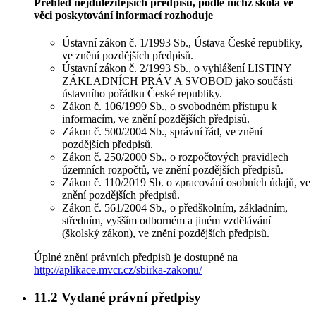
Přehled nejdůležitějších předpisů, podle nichž škola ve
věci poskytování informací rozhoduje
Ústavní zákon č. 1/1993 Sb., Ústava České republiky,
ve znění pozdějších předpisů.
Ústavní zákon č. 2/1993 Sb., o vyhlášení LISTINY
ZÁKLADNÍCH PRÁV A SVOBOD jako součásti
ústavního pořádku České republiky.
Zákon č. 106/1999 Sb., o svobodném přístupu k
informacím, ve znění pozdějších předpisů.
Zákon č. 500/2004 Sb., správní řád, ve znění
pozdějších předpisů.
Zákon č. 250/2000 Sb., o rozpočtových pravidlech
územních rozpočtů, ve znění pozdějších předpisů.
Zákon č. 110/2019 Sb. o zpracování osobních údajů, ve
znění pozdějších předpisů.
Zákon č. 561/2004 Sb., o předškolním, základním,
středním, vyšším odborném a jiném vzdělávání
(školský zákon), ve znění pozdějších předpisů.
Úplné znění právních předpisů je dostupné na
http://aplikace.mvcr.cz/sbirka-zakonu/
11.2
Vydané právní předpisy