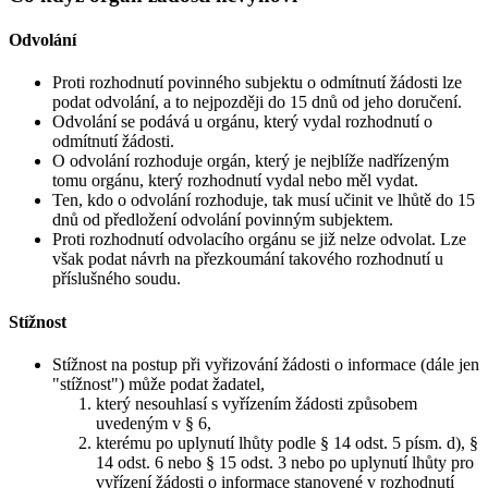
Odvolání
Proti rozhodnutí povinného subjektu o odmítnutí žádosti lze
podat odvolání, a to nejpozději do 15 dnů od jeho doručení.
Odvolání se podává u orgánu, který vydal rozhodnutí o
odmítnutí žádosti.
O odvolání rozhoduje orgán, který je nejblíže nadřízeným
tomu orgánu, který rozhodnutí vydal nebo měl vydat.
Ten, kdo o odvolání rozhoduje, tak musí učinit ve lhůtě do 15
dnů od předložení odvolání povinným subjektem.
Proti rozhodnutí odvolacího orgánu se již nelze odvolat. Lze
však podat návrh na přezkoumání takového rozhodnutí u
příslušného soudu.
Stížnost
Stížnost na postup při vyřizování žádosti o informace (dále jen
"stížnost") může podat žadatel,
který nesouhlasí s vyřízením žádosti způsobem
uvedeným v § 6,
kterému po uplynutí lhůty podle § 14 odst. 5 písm. d), §
14 odst. 6 nebo § 15 odst. 3 nebo po uplynutí lhůty pro
vyřízení žádosti o informace stanovené v rozhodnutí