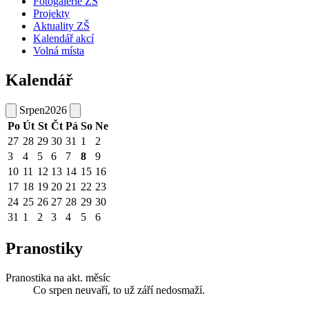
Fotogalerie ZŠ
Projekty
Aktuality ZŠ
Kalendář akcí
Volná místa
Kalendář
Srpen
2026
Po
Út
St
Čt
Pá
So
Ne
27
28
29
30
31
1
2
3
4
5
6
7
8
9
10
11
12
13
14
15
16
17
18
19
20
21
22
23
24
25
26
27
28
29
30
31
1
2
3
4
5
6
Pranostiky
Pranostika na akt. měsíc
Co srpen neuvaří, to už září nedosmaží.