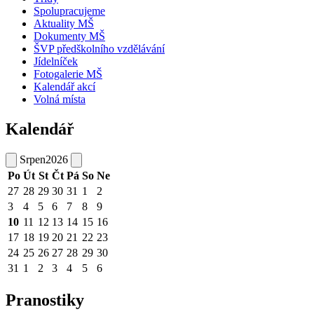
Spolupracujeme
Aktuality MŠ
Dokumenty MŠ
ŠVP předškolního vzdělávání
Jídelníček
Fotogalerie MŠ
Kalendář akcí
Volná místa
Kalendář
Srpen
2026
Po
Út
St
Čt
Pá
So
Ne
27
28
29
30
31
1
2
3
4
5
6
7
8
9
10
11
12
13
14
15
16
17
18
19
20
21
22
23
24
25
26
27
28
29
30
31
1
2
3
4
5
6
Pranostiky