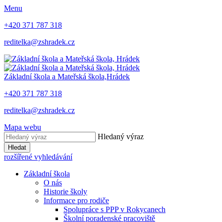
Menu
+420 371 787 318
reditelka@zshradek.cz
Základní škola a Mateřská škola,
Hrádek
+420 371 787 318
reditelka@zshradek.cz
Mapa webu
Hledaný výraz
Hledat
rozšířené vyhledávání
Základní škola
O nás
Historie školy
Informace pro rodiče
Spolupráce s PPP v Rokycanech
Školní poradenské pracoviště