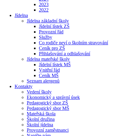
2023
2022
Jídelna
Jídelna základní školy
Jídelní lístek ZŠ
Provozní řád
Služby
Co rodiče neví o školním stravování
Ceník pro ZŠ
Přihlašování a odhlašování
Jídelna mateřské školy
Jídelní lístek MŠ
Vnitřní řád
Ceník MŠ
Seznam alergenů
Kontakty
Vedení školy
Ekonomický a správní úsek
Pedagogický sbor ZŠ
Pedagogický sbor MŠ
Mateřská škola
Školní družina
Školní jídelna
Provozní zaměstnanci
Napište nám