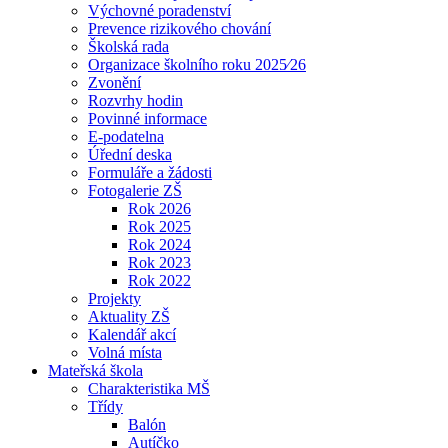
Výchovné poradenství
Prevence rizikového chování
Školská rada
Organizace školního roku 2025⁄26
Zvonění
Rozvrhy hodin
Povinné informace
E-podatelna
Úřední deska
Formuláře a žádosti
Fotogalerie ZŠ
Rok 2026
Rok 2025
Rok 2024
Rok 2023
Rok 2022
Projekty
Aktuality ZŠ
Kalendář akcí
Volná místa
Mateřská škola
Charakteristika MŠ
Třídy
Balón
Autíčko