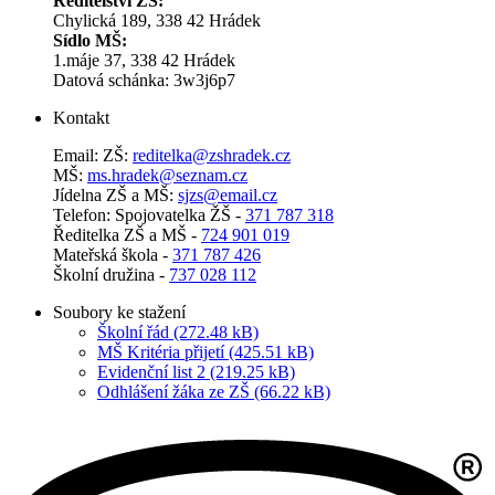
Ředitelství ZŠ:
Chylická 189, 338 42 Hrádek
Sídlo MŠ:
1.máje 37, 338 42 Hrádek
Datová schánka: 3w3j6p7
Kontakt
Email: ZŠ:
reditelka@zshradek.cz
MŠ:
ms.hra­dek@se­znam.cz
Jí­del­na ZŠ a MŠ:
sjzs@​email.​cz
Telefon: Spojovatelka ŽŠ -
371 787 318
Ředitelka ZŠ a MŠ -
724 901 019
Mateřská škola -
371 787 426
Školní družina -
737 028 112
Soubory ke stažení
Školní řád (272.48 kB)
MŠ Kritéria přijetí (425.51 kB)
Evidenční list 2 (219.25 kB)
Odhlášení žáka ze ZŠ (66.22 kB)