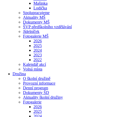
Mašinka
Lodička
Spolupracujeme
Aktuality MŠ
Dokumenty MŠ
ŠVP předškolního vzdělávání
Jídelníček
Fotogalerie MŠ
2026
2025
2024
2023
2022
Kalendář akcí
Volná místa
Družina
O školní družině
Provozní informace
Denní program
Dokumenty ŠD
Aktuality školní družiny
Fotogalerie
2026
2025
2024