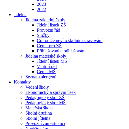
2023
2022
Jídelna
Jídelna základní školy
Jídelní lístek ZŠ
Provozní řád
Služby
Co rodiče neví o školním stravování
Ceník pro ZŠ
Přihlašování a odhlašování
Jídelna mateřské školy
Jídelní lístek MŠ
Vnitřní řád
Ceník MŠ
Seznam alergenů
Kontakty
Vedení školy
Ekonomický a správní úsek
Pedagogický sbor ZŠ
Pedagogický sbor MŠ
Mateřská škola
Školní družina
Školní jídelna
Provozní zaměstnanci
Napište nám