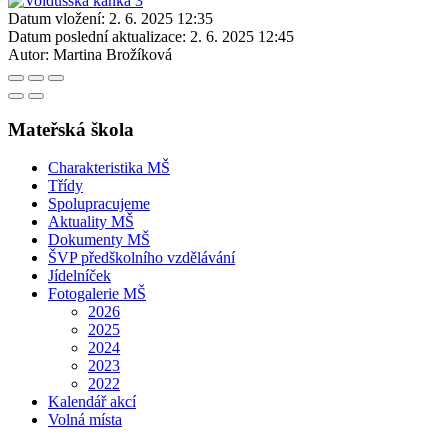
Datum vložení:
2. 6. 2025 12:35
Datum poslední aktualizace:
2. 6. 2025 12:45
Autor:
Martina Brožíková
Mateřská škola
Charakteristika MŠ
Třídy
Spolupracujeme
Aktuality MŠ
Dokumenty MŠ
ŠVP předškolního vzdělávání
Jídelníček
Fotogalerie MŠ
2026
2025
2024
2023
2022
Kalendář akcí
Volná místa