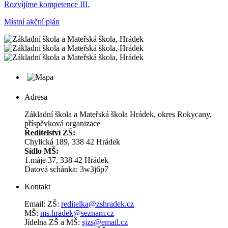
Rozvíjíme kompetence III.
Místní akční plán
Adresa
Základní škola a Mateřská škola Hrádek, okres Rokycany,
příspěvková organizace
Ředitelství ZŠ:
Chylická 189, 338 42 Hrádek
Sídlo MŠ:
1.máje 37, 338 42 Hrádek
Datová schánka: 3w3j6p7
Kontakt
Email: ZŠ:
reditelka@zshradek.cz
MŠ:
ms.hra­dek@se­znam.cz
Jí­del­na ZŠ a MŠ:
sjzs@​email.​cz