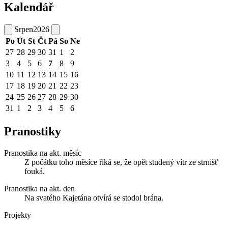
Kalendář
Srpen
2026
Po
Út
St
Čt
Pá
So
Ne
27
28
29
30
31
1
2
3
4
5
6
7
8
9
10
11
12
13
14
15
16
17
18
19
20
21
22
23
24
25
26
27
28
29
30
31
1
2
3
4
5
6
Pranostiky
Pranostika na akt. měsíc
Z počátku toho měsíce říká se, že opět studený vítr ze strnišť
fouká.
Pranostika na akt. den
Na svatého Kajetána otvírá se stodol brána.
Projekty