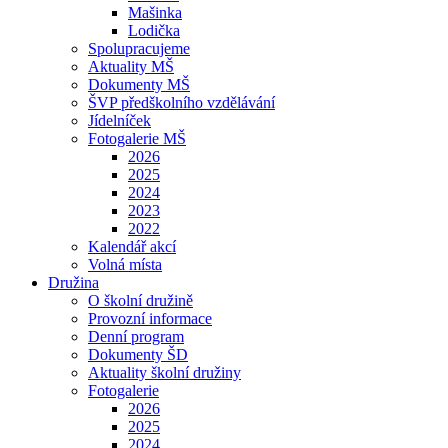
Mašinka
Lodička
Spolupracujeme
Aktuality MŠ
Dokumenty MŠ
ŠVP předškolního vzdělávání
Jídelníček
Fotogalerie MŠ
2026
2025
2024
2023
2022
Kalendář akcí
Volná místa
Družina
O školní družině
Provozní informace
Denní program
Dokumenty ŠD
Aktuality školní družiny
Fotogalerie
2026
2025
2024