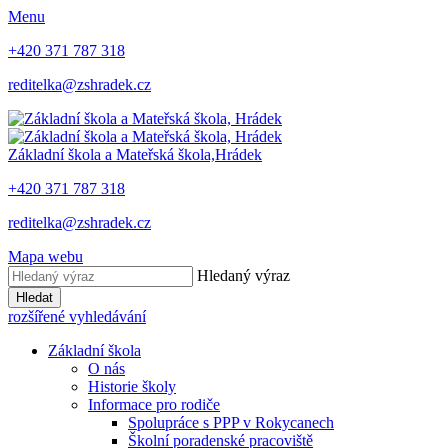
Menu
+420 371 787 318
reditelka@zshradek.cz
Základní škola a Mateřská škola,
Hrádek
+420 371 787 318
reditelka@zshradek.cz
Mapa webu
Hledaný výraz
Hledat
rozšířené vyhledávání
Základní škola
O nás
Historie školy
Informace pro rodiče
Spolupráce s PPP v Rokycanech
Školní poradenské pracoviště