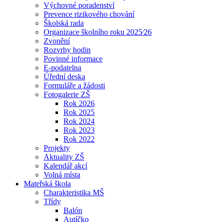
Výchovné poradenství
Prevence rizikového chování
Školská rada
Organizace školního roku 2025⁄26
Zvonění
Rozvrhy hodin
Povinné informace
E-podatelna
Úřední deska
Formuláře a žádosti
Fotogalerie ZŠ
Rok 2026
Rok 2025
Rok 2024
Rok 2023
Rok 2022
Projekty
Aktuality ZŠ
Kalendář akcí
Volná místa
Mateřská škola
Charakteristika MŠ
Třídy
Balón
Autíčko