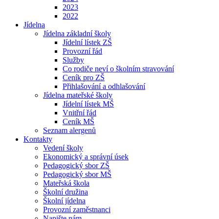
2023
2022
Jídelna
Jídelna základní školy
Jídelní lístek ZŠ
Provozní řád
Služby
Co rodiče neví o školním stravování
Ceník pro ZŠ
Přihlašování a odhlašování
Jídelna mateřské školy
Jídelní lístek MŠ
Vnitřní řád
Ceník MŠ
Seznam alergenů
Kontakty
Vedení školy
Ekonomický a správní úsek
Pedagogický sbor ZŠ
Pedagogický sbor MŠ
Mateřská škola
Školní družina
Školní jídelna
Provozní zaměstnanci
Napište nám