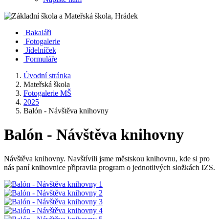
Bakaláři
Fotogalerie
Jídelníček
Formuláře
Úvodní stránka
Mateřská škola
Fotogalerie MŠ
2025
Balón - Návštěva knihovny
Balón - Návštěva knihovny
Návštěva knihovny. Navštívili jsme městskou knihovnu, kde si pro
nás paní knihovnice připravila program o jednotlivých složkách IZS.