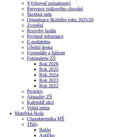
Výchovné poradenství
Prevence rizikového chování
Školská rada
Organizace školního roku 2025⁄26
Zvonění
Rozvrhy hodin
Povinné informace
E-podatelna
Úřední deska
Formuláře a žádosti
Fotogalerie ZŠ
Rok 2026
Rok 2025
Rok 2024
Rok 2023
Rok 2022
Projekty
Aktuality ZŠ
Kalendář akcí
Volná místa
Mateřská škola
Charakteristika MŠ
Třídy
Balón
Autíčko