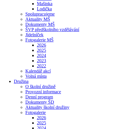
Mašinka
Lodička
Spolupracujeme
Aktuality MŠ
Dokumenty MŠ
ŠVP předškolního vzdělávání
Jídelníček
Fotogalerie MŠ
2026
2025
2024
2023
2022
Kalendář akcí
Volná místa
Družina
O školní družině
Provozní informace
Denní program
Dokumenty ŠD
Aktuality školní družiny
Fotogalerie
2026
2025
2024