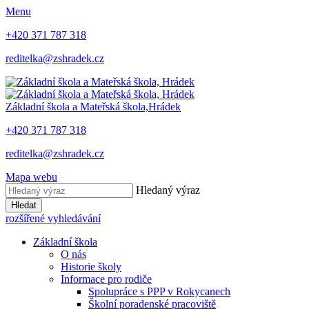
Menu
+420 371 787 318
reditelka@zshradek.cz
Základní škola a Mateřská škola,
Hrádek
+420 371 787 318
reditelka@zshradek.cz
Mapa webu
Hledaný výraz
Hledat
rozšířené vyhledávání
Základní škola
O nás
Historie školy
Informace pro rodiče
Spolupráce s PPP v Rokycanech
Školní poradenské pracoviště