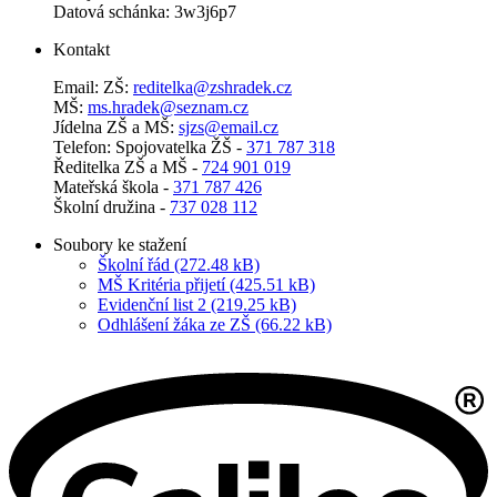
Datová schánka: 3w3j6p7
Kontakt
Email: ZŠ:
reditelka@zshradek.cz
MŠ:
ms.hra­dek@se­znam.cz
Jí­del­na ZŠ a MŠ:
sjzs@​email.​cz
Telefon: Spojovatelka ŽŠ -
371 787 318
Ředitelka ZŠ a MŠ -
724 901 019
Mateřská škola -
371 787 426
Školní družina -
737 028 112
Soubory ke stažení
Školní řád (272.48 kB)
MŠ Kritéria přijetí (425.51 kB)
Evidenční list 2 (219.25 kB)
Odhlášení žáka ze ZŠ (66.22 kB)