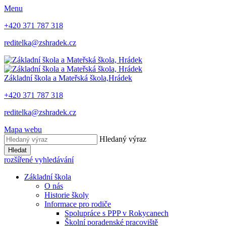
Menu
+420 371 787 318
reditelka@zshradek.cz
Základní škola a Mateřská škola,
Hrádek
+420 371 787 318
reditelka@zshradek.cz
Mapa webu
Hledaný výraz
Hledat
rozšířené vyhledávání
Základní škola
O nás
Historie školy
Informace pro rodiče
Spolupráce s PPP v Rokycanech
Školní poradenské pracoviště