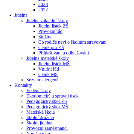
2023
2022
Jídelna
Jídelna základní školy
Jídelní lístek ZŠ
Provozní řád
Služby
Co rodiče neví o školním stravování
Ceník pro ZŠ
Přihlašování a odhlašování
Jídelna mateřské školy
Jídelní lístek MŠ
Vnitřní řád
Ceník MŠ
Seznam alergenů
Kontakty
Vedení školy
Ekonomický a správní úsek
Pedagogický sbor ZŠ
Pedagogický sbor MŠ
Mateřská škola
Školní družina
Školní jídelna
Provozní zaměstnanci
Napište nám