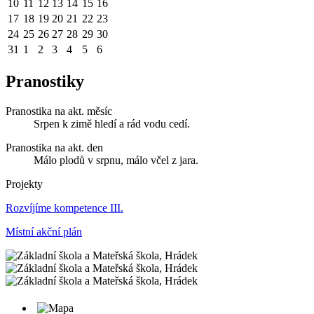
10
11
12
13
14
15
16
17
18
19
20
21
22
23
24
25
26
27
28
29
30
31
1
2
3
4
5
6
Pranostiky
Pranostika na akt. měsíc
Srpen k zimě hledí a rád vodu cedí.
Pranostika na akt. den
Málo plodů v srpnu, málo včel z jara.
Projekty
Rozvíjíme kompetence III.
Místní akční plán