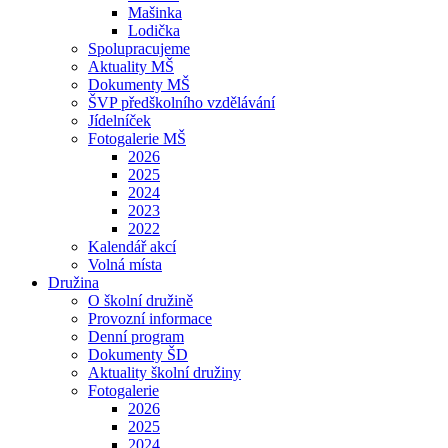
Mašinka
Lodička
Spolupracujeme
Aktuality MŠ
Dokumenty MŠ
ŠVP předškolního vzdělávání
Jídelníček
Fotogalerie MŠ
2026
2025
2024
2023
2022
Kalendář akcí
Volná místa
Družina
O školní družině
Provozní informace
Denní program
Dokumenty ŠD
Aktuality školní družiny
Fotogalerie
2026
2025
2024