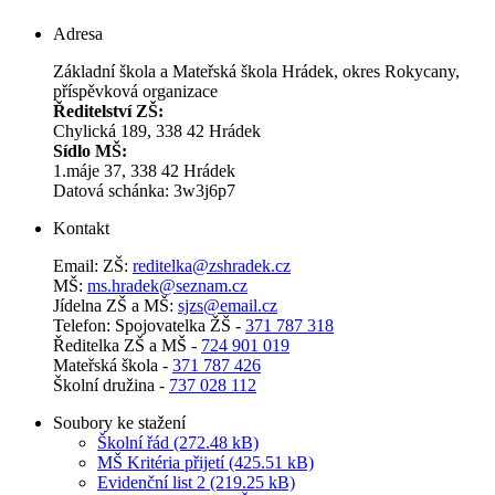
Adresa
Základní škola a Mateřská škola Hrádek, okres Rokycany,
příspěvková organizace
Ředitelství ZŠ:
Chylická 189, 338 42 Hrádek
Sídlo MŠ:
1.máje 37, 338 42 Hrádek
Datová schánka: 3w3j6p7
Kontakt
Email: ZŠ:
reditelka@zshradek.cz
MŠ:
ms.hra­dek@se­znam.cz
Jí­del­na ZŠ a MŠ:
sjzs@​email.​cz
Telefon: Spojovatelka ŽŠ -
371 787 318
Ředitelka ZŠ a MŠ -
724 901 019
Mateřská škola -
371 787 426
Školní družina -
737 028 112
Soubory ke stažení
Školní řád (272.48 kB)
MŠ Kritéria přijetí (425.51 kB)
Evidenční list 2 (219.25 kB)