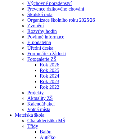
Výchovné poradenství
Prevence rizikového chování
Školská rada
Organizace školního roku 2025⁄26
Zvonění
Rozvrhy hodin
Povinné informace
E-podatelna
Úřední deska
Formuláře a žádosti
Fotogalerie ZŠ
Rok 2026
Rok 2025
Rok 2024
Rok 2023
Rok 2022
Projekty
Aktuality ZŠ
Kalendář akcí
Volná místa
Mateřská škola
Charakteristika MŠ
Třídy
Balón
Autíčko