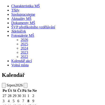
Charakteristika MŠ
Třídy
Spolupracujeme
Aktuality MŠ
Dokumenty MŠ
ŠVP předškolního vzdělávání
Jídelníček
Fotogalerie MŠ
2026
2025
2024
2023
2022
Kalendář akcí
Volná místa
Kalendář
Srpen
2026
Po
Út
St
Čt
Pá
So
Ne
27
28
29
30
31
1
2
3
4
5
6
7
8
9