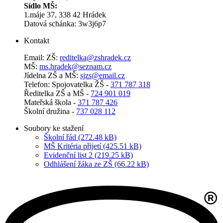
Sídlo MŠ:
1.máje 37, 338 42 Hrádek
Datová schánka: 3w3j6p7
Kontakt
Email: ZŠ:
reditelka@zshradek.cz
MŠ:
ms.hra­dek@se­znam.cz
Jí­del­na ZŠ a MŠ:
sjzs@​email.​cz
Telefon: Spojovatelka ŽŠ -
371 787 318
Ředitelka ZŠ a MŠ -
724 901 019
Mateřská škola -
371 787 426
Školní družina -
737 028 112
Soubory ke stažení
Školní řád (272.48 kB)
MŠ Kritéria přijetí (425.51 kB)
Evidenční list 2 (219.25 kB)
Odhlášení žáka ze ZŠ (66.22 kB)