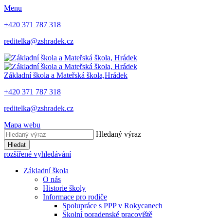
Menu
+420 371 787 318
reditelka@zshradek.cz
Základní škola a Mateřská škola,
Hrádek
+420 371 787 318
reditelka@zshradek.cz
Mapa webu
Hledaný výraz
Hledat
rozšířené vyhledávání
Základní škola
O nás
Historie školy
Informace pro rodiče
Spolupráce s PPP v Rokycanech
Školní poradenské pracoviště