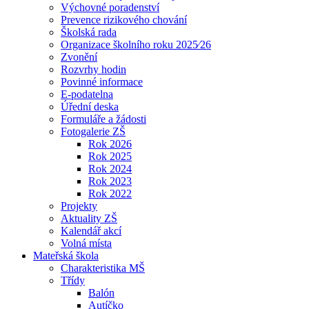
Výchovné poradenství
Prevence rizikového chování
Školská rada
Organizace školního roku 2025⁄26
Zvonění
Rozvrhy hodin
Povinné informace
E-podatelna
Úřední deska
Formuláře a žádosti
Fotogalerie ZŠ
Rok 2026
Rok 2025
Rok 2024
Rok 2023
Rok 2022
Projekty
Aktuality ZŠ
Kalendář akcí
Volná místa
Mateřská škola
Charakteristika MŠ
Třídy
Balón
Autíčko