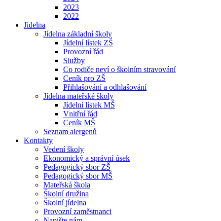
2023
2022
Jídelna
Jídelna základní školy
Jídelní lístek ZŠ
Provozní řád
Služby
Co rodiče neví o školním stravování
Ceník pro ZŠ
Přihlašování a odhlašování
Jídelna mateřské školy
Jídelní lístek MŠ
Vnitřní řád
Ceník MŠ
Seznam alergenů
Kontakty
Vedení školy
Ekonomický a správní úsek
Pedagogický sbor ZŠ
Pedagogický sbor MŠ
Mateřská škola
Školní družina
Školní jídelna
Provozní zaměstnanci
Napište nám