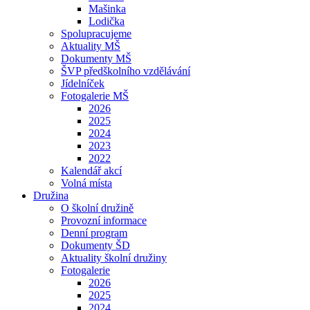
Mašinka
Lodička
Spolupracujeme
Aktuality MŠ
Dokumenty MŠ
ŠVP předškolního vzdělávání
Jídelníček
Fotogalerie MŠ
2026
2025
2024
2023
2022
Kalendář akcí
Volná místa
Družina
O školní družině
Provozní informace
Denní program
Dokumenty ŠD
Aktuality školní družiny
Fotogalerie
2026
2025
2024