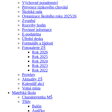
Výchovné poradenství
Prevence rizikového chování
Školská rada
Organizace školního roku 2025⁄26
Zvonění
Rozvrhy hodin
Povinné informace
E-podatelna
Úřední deska
Formuláře a žádosti
Fotogalerie ZŠ
Rok 2026
Rok 2025
Rok 2024
Rok 2023
Rok 2022
Projekty
Aktuality ZŠ
Kalendář akcí
Volná místa
Mateřská škola
Charakteristika MŠ
Třídy
Balón
Autíčko