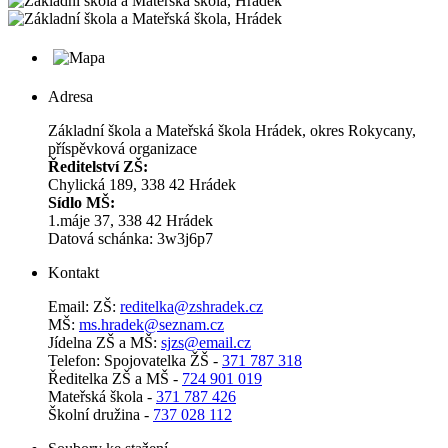
Adresa
Základní škola a Mateřská škola Hrádek, okres Rokycany,
příspěvková organizace
Ředitelství ZŠ:
Chylická 189, 338 42 Hrádek
Sídlo MŠ:
1.máje 37, 338 42 Hrádek
Datová schánka: 3w3j6p7
Kontakt
Email: ZŠ:
reditelka@zshradek.cz
MŠ:
ms.hra­dek@se­znam.cz
Jí­del­na ZŠ a MŠ:
sjzs@​email.​cz
Telefon: Spojovatelka ŽŠ -
371 787 318
Ředitelka ZŠ a MŠ -
724 901 019
Mateřská škola -
371 787 426
Školní družina -
737 028 112