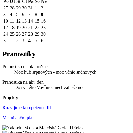
Po
Út
St
Čt
Pá
So
Ne
27
28
29
30
31
1
2
3
4
5
6
7
8
9
10
11
12
13
14
15
16
17
18
19
20
21
22
23
24
25
26
27
28
29
30
31
1
2
3
4
5
6
Pranostiky
Pranostika na akt. měsíc
Moc hub srpnových - moc vánic sněhových.
Pranostika na akt. den
Do svatého Vavřince nechval pšenice.
Projekty
Rozvíjíme kompetence III.
Místní akční plán