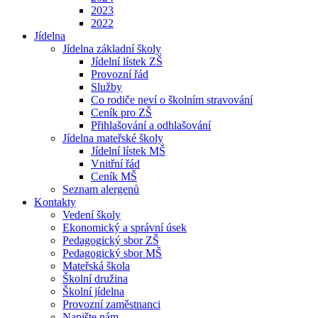
2023
2022
Jídelna
Jídelna základní školy
Jídelní lístek ZŠ
Provozní řád
Služby
Co rodiče neví o školním stravování
Ceník pro ZŠ
Přihlašování a odhlašování
Jídelna mateřské školy
Jídelní lístek MŠ
Vnitřní řád
Ceník MŠ
Seznam alergenů
Kontakty
Vedení školy
Ekonomický a správní úsek
Pedagogický sbor ZŠ
Pedagogický sbor MŠ
Mateřská škola
Školní družina
Školní jídelna
Provozní zaměstnanci
Napište nám