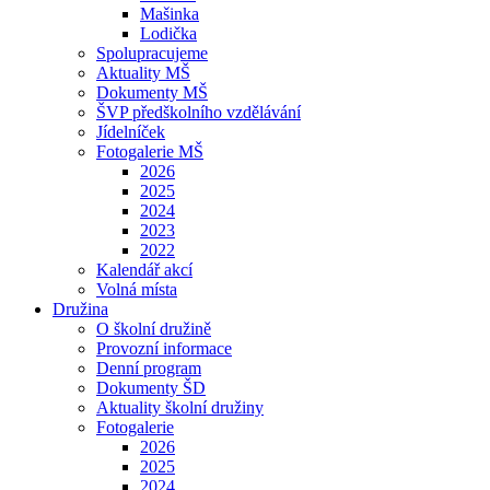
Mašinka
Lodička
Spolupracujeme
Aktuality MŠ
Dokumenty MŠ
ŠVP předškolního vzdělávání
Jídelníček
Fotogalerie MŠ
2026
2025
2024
2023
2022
Kalendář akcí
Volná místa
Družina
O školní družině
Provozní informace
Denní program
Dokumenty ŠD
Aktuality školní družiny
Fotogalerie
2026
2025
2024