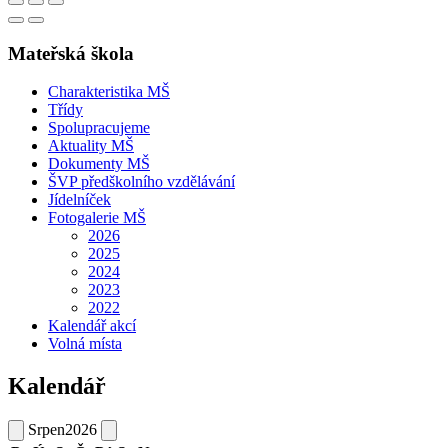
Mateřská škola
Charakteristika MŠ
Třídy
Spolupracujeme
Aktuality MŠ
Dokumenty MŠ
ŠVP předškolního vzdělávání
Jídelníček
Fotogalerie MŠ
2026
2025
2024
2023
2022
Kalendář akcí
Volná místa
Kalendář
Srpen
2026