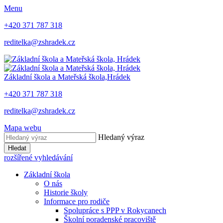
Menu
+420 371 787 318
reditelka@zshradek.cz
Základní škola a Mateřská škola,
Hrádek
+420 371 787 318
reditelka@zshradek.cz
Mapa webu
Hledaný výraz
Hledat
rozšířené vyhledávání
Základní škola
O nás
Historie školy
Informace pro rodiče
Spolupráce s PPP v Rokycanech
Školní poradenské pracoviště