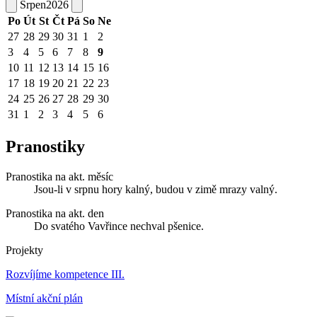
Srpen
2026
Po
Út
St
Čt
Pá
So
Ne
27
28
29
30
31
1
2
3
4
5
6
7
8
9
10
11
12
13
14
15
16
17
18
19
20
21
22
23
24
25
26
27
28
29
30
31
1
2
3
4
5
6
Pranostiky
Pranostika na akt. měsíc
Jsou-li v srpnu hory kalný, budou v zimě mrazy valný.
Pranostika na akt. den
Do svatého Vavřince nechval pšenice.
Projekty
Rozvíjíme kompetence III.
Místní akční plán