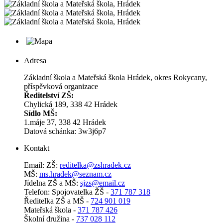
Adresa
Základní škola a Mateřská škola Hrádek, okres Rokycany,
příspěvková organizace
Ředitelství ZŠ:
Chylická 189, 338 42 Hrádek
Sídlo MŠ:
1.máje 37, 338 42 Hrádek
Datová schánka: 3w3j6p7
Kontakt
Email: ZŠ:
reditelka@zshradek.cz
MŠ:
ms.hra­dek@se­znam.cz
Jí­del­na ZŠ a MŠ:
sjzs@​email.​cz
Telefon: Spojovatelka ŽŠ -
371 787 318
Ředitelka ZŠ a MŠ -
724 901 019
Mateřská škola -
371 787 426
Školní družina -
737 028 112