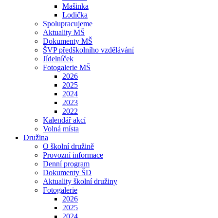
Mašinka
Lodička
Spolupracujeme
Aktuality MŠ
Dokumenty MŠ
ŠVP předškolního vzdělávání
Jídelníček
Fotogalerie MŠ
2026
2025
2024
2023
2022
Kalendář akcí
Volná místa
Družina
O školní družině
Provozní informace
Denní program
Dokumenty ŠD
Aktuality školní družiny
Fotogalerie
2026
2025
2024