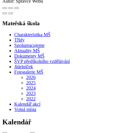
Autor:
Správce Webu
Mateřská škola
Charakteristika MŠ
Třídy
Spolupracujeme
Aktuality MŠ
Dokumenty MŠ
ŠVP předškolního vzdělávání
Jídelníček
Fotogalerie MŠ
2026
2025
2024
2023
2022
Kalendář akcí
Volná místa
Kalendář