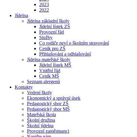
2023
2022
Jídelna
Jídelna základní školy
Jídelní lístek ZŠ
Provozní řád
Služby
Co rodiče neví o školním stravování
Ceník pro ZŠ
Přihlašování a odhlašování
Jídelna mateřské školy
Jídelní lístek MŠ
Vnitřní řád
Ceník MŠ
Seznam alergenů
Kontakty
Vedení školy
Ekonomický a správní úsek
Pedagogický sbor ZŠ
Pedagogický sbor MŠ
Mateřská škola
Školní družina
Školní jídelna
Provozní zaměstnanci
Napište nám