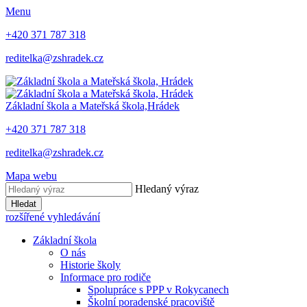
Menu
+420 371 787 318
reditelka@zshradek.cz
Základní škola a Mateřská škola,
Hrádek
+420 371 787 318
reditelka@zshradek.cz
Mapa webu
Hledaný výraz
Hledat
rozšířené vyhledávání
Základní škola
O nás
Historie školy
Informace pro rodiče
Spolupráce s PPP v Rokycanech
Školní poradenské pracoviště