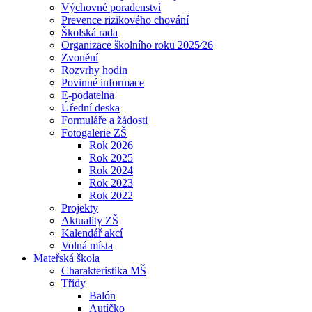
Výchovné poradenství
Prevence rizikového chování
Školská rada
Organizace školního roku 2025⁄26
Zvonění
Rozvrhy hodin
Povinné informace
E-podatelna
Úřední deska
Formuláře a žádosti
Fotogalerie ZŠ
Rok 2026
Rok 2025
Rok 2024
Rok 2023
Rok 2022
Projekty
Aktuality ZŠ
Kalendář akcí
Volná místa
Mateřská škola
Charakteristika MŠ
Třídy
Balón
Autíčko