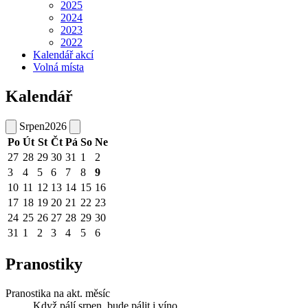
2025
2024
2023
2022
Kalendář akcí
Volná místa
Kalendář
Srpen
2026
Po
Út
St
Čt
Pá
So
Ne
27
28
29
30
31
1
2
3
4
5
6
7
8
9
10
11
12
13
14
15
16
17
18
19
20
21
22
23
24
25
26
27
28
29
30
31
1
2
3
4
5
6
Pranostiky
Pranostika na akt. měsíc
Když pálí srpen, bude pálit i víno.