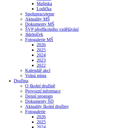
Mašinka
Lodička
Spolupracujeme
Aktuality MŠ
Dokumenty MŠ
ŠVP předškolního vzdělávání
Jídelníček
Fotogalerie MŠ
2026
2025
2024
2023
2022
Kalendář akcí
Volná místa
Družina
O školní družině
Provozní informace
Denní program
Dokumenty ŠD
Aktuality školní družiny
Fotogalerie
2026
2025
2024