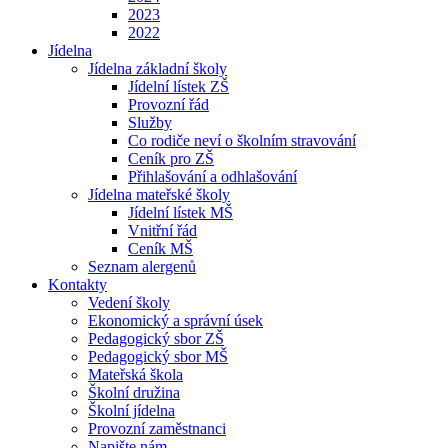
2023
2022
Jídelna
Jídelna základní školy
Jídelní lístek ZŠ
Provozní řád
Služby
Co rodiče neví o školním stravování
Ceník pro ZŠ
Přihlašování a odhlašování
Jídelna mateřské školy
Jídelní lístek MŠ
Vnitřní řád
Ceník MŠ
Seznam alergenů
Kontakty
Vedení školy
Ekonomický a správní úsek
Pedagogický sbor ZŠ
Pedagogický sbor MŠ
Mateřská škola
Školní družina
Školní jídelna
Provozní zaměstnanci
Napište nám