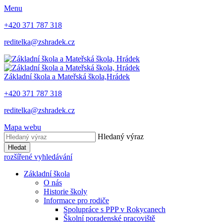
Menu
+420 371 787 318
reditelka@zshradek.cz
Základní škola a Mateřská škola,
Hrádek
+420 371 787 318
reditelka@zshradek.cz
Mapa webu
Hledaný výraz
Hledat
rozšířené vyhledávání
Základní škola
O nás
Historie školy
Informace pro rodiče
Spolupráce s PPP v Rokycanech
Školní poradenské pracoviště