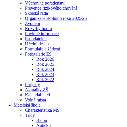
Výchovné poradenství
Prevence rizikového chování
Školská rada
Organizace školního roku 2025⁄26
Zvonění
Rozvrhy hodin
Povinné informace
E-podatelna
Úřední deska
Formuláře a žádosti
Fotogalerie ZŠ
Rok 2026
Rok 2025
Rok 2024
Rok 2023
Rok 2022
Projekty
Aktuality ZŠ
Kalendář akcí
Volná místa
Mateřská škola
Charakteristika MŠ
Třídy
Balón
Autíčko