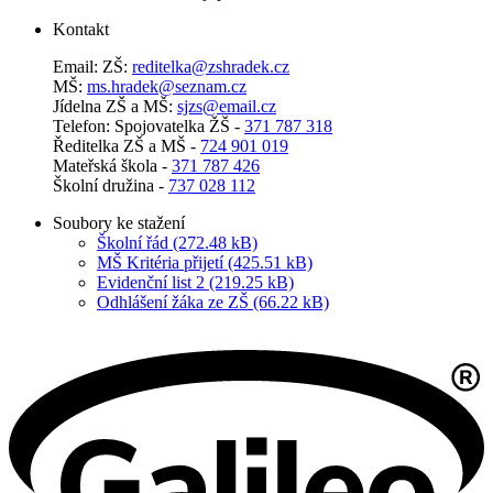
Kontakt
Email: ZŠ:
reditelka@zshradek.cz
MŠ:
ms.hra­dek@se­znam.cz
Jí­del­na ZŠ a MŠ:
sjzs@​email.​cz
Telefon: Spojovatelka ŽŠ -
371 787 318
Ředitelka ZŠ a MŠ -
724 901 019
Mateřská škola -
371 787 426
Školní družina -
737 028 112
Soubory ke stažení
Školní řád (272.48 kB)
MŠ Kritéria přijetí (425.51 kB)
Evidenční list 2 (219.25 kB)
Odhlášení žáka ze ZŠ (66.22 kB)