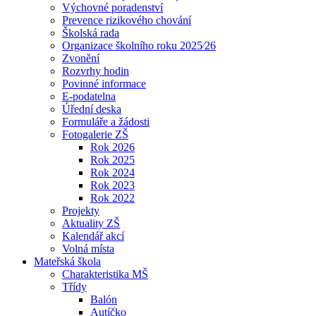
Výchovné poradenství
Prevence rizikového chování
Školská rada
Organizace školního roku 2025⁄26
Zvonění
Rozvrhy hodin
Povinné informace
E-podatelna
Úřední deska
Formuláře a žádosti
Fotogalerie ZŠ
Rok 2026
Rok 2025
Rok 2024
Rok 2023
Rok 2022
Projekty
Aktuality ZŠ
Kalendář akcí
Volná místa
Mateřská škola
Charakteristika MŠ
Třídy
Balón
Autíčko