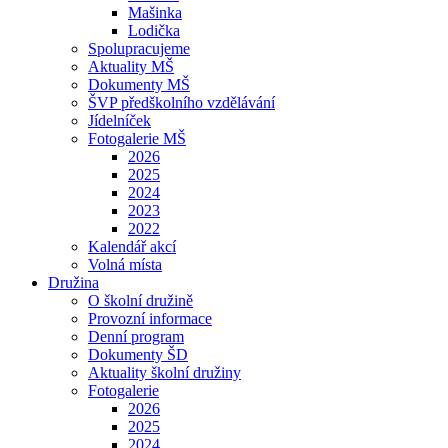
Mašinka
Lodička
Spolupracujeme
Aktuality MŠ
Dokumenty MŠ
ŠVP předškolního vzdělávání
Jídelníček
Fotogalerie MŠ
2026
2025
2024
2023
2022
Kalendář akcí
Volná místa
Družina
O školní družině
Provozní informace
Denní program
Dokumenty ŠD
Aktuality školní družiny
Fotogalerie
2026
2025
2024