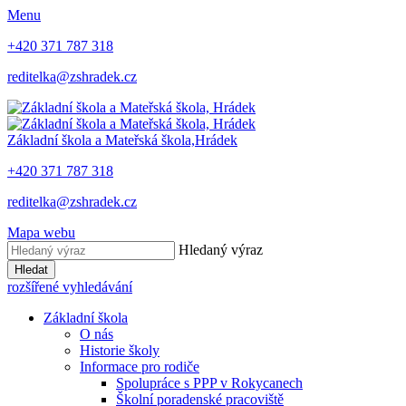
Menu
+420 371 787 318
reditelka@zshradek.cz
Základní škola a Mateřská škola,
Hrádek
+420 371 787 318
reditelka@zshradek.cz
Mapa webu
Hledaný výraz
Hledat
rozšířené vyhledávání
Základní škola
O nás
Historie školy
Informace pro rodiče
Spolupráce s PPP v Rokycanech
Školní poradenské pracoviště