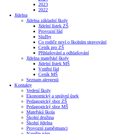
2023
2022
Jídelna
Jídelna základní školy
Jídelní lístek ZŠ
Provozní řád
Služby
Co rodiče neví o školním stravování
Ceník pro ZŠ
Přihlašování a odhlašování
Jídelna mateřské školy
Jídelní lístek MŠ
Vnitřní řád
Ceník MŠ
Seznam alergenů
Kontakty
Vedení školy
Ekonomický a správní úsek
Pedagogický sbor ZŠ
Pedagogický sbor MŠ
Mateřská škola
Školní družina
Školní jídelna
Provozní zaměstnanci
Napište nám