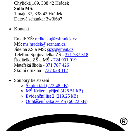
Chylická 189, 338 42 Hrádek
Sídlo MŠ:
1.máje 37, 338 42 Hrádek
Datová schánka: 3w3j6p7
Kontakt
Email: ZŠ:
reditelka@zshradek.cz
MŠ:
ms.hra­dek@se­znam.cz
Jí­del­na ZŠ a MŠ:
sjzs@​email.​cz
Telefon: Spojovatelka ŽŠ -
371 787 318
Ředitelka ZŠ a MŠ -
724 901 019
Mateřská škola -
371 787 426
Školní družina -
737 028 112
Soubory ke stažení
Školní řád (272.48 kB)
MŠ Kritéria přijetí (425.51 kB)
Evidenční list 2 (219.25 kB)
Odhlášení žáka ze ZŠ (66.22 kB)