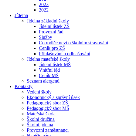
2023
2022
Jídelna
Jídelna základní školy
Jídelní lístek ZŠ
Provozní řád
Služby
Co rodiče neví o školním stravování
Ceník pro ZŠ
Přihlašování a odhlašování
Jídelna mateřské školy
Jídelní lístek MŠ
Vnitřní řád
Ceník MŠ
Seznam alergenů
Kontakty
Vedení školy
Ekonomický a správní úsek
Pedagogický sbor ZŠ
Pedagogický sbor MŠ
Mateřská škola
Školní družina
Školní jídelna
Provozní zaměstnanci
Napište nám