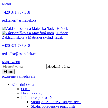
Menu
+420 371 787 318
reditelka@zshradek.cz
Základní škola a Mateřská škola,
Hrádek
+420 371 787 318
reditelka@zshradek.cz
Mapa webu
Hledaný výraz
Hledat
rozšířené vyhledávání
Základní škola
O nás
Historie školy
Informace pro rodiče
Spolupráce s PPP v Rokycanech
Školní poradenské pracoviště