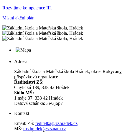
Rozvíjíme kompetence III.
Místní akční plán
Adresa
Základní škola a Mateřská škola Hrádek, okres Rokycany,
příspěvková organizace
Ředitelství ZŠ:
Chylická 189, 338 42 Hrádek
Sídlo MŠ:
1.máje 37, 338 42 Hrádek
Datová schánka: 3w3j6p7
Kontakt
Email: ZŠ:
reditelka@zshradek.cz
MŠ:
ms.hra­dek@se­znam.cz