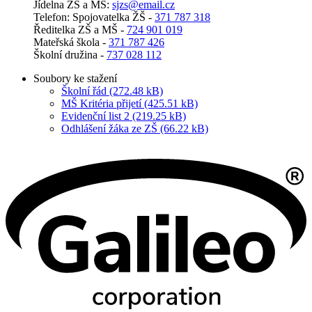
Jí­del­na ZŠ a MŠ:
sjzs@​email.​cz
Telefon: Spojovatelka ŽŠ -
371 787 318
Ředitelka ZŠ a MŠ -
724 901 019
Mateřská škola -
371 787 426
Školní družina -
737 028 112
Soubory ke stažení
Školní řád (272.48 kB)
MŠ Kritéria přijetí (425.51 kB)
Evidenční list 2 (219.25 kB)
Odhlášení žáka ze ZŠ (66.22 kB)