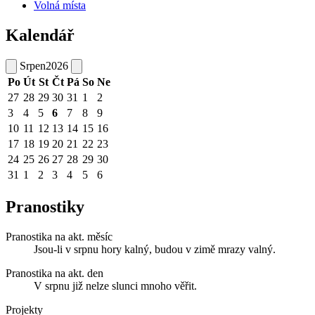
Volná místa
Kalendář
Srpen
2026
Po
Út
St
Čt
Pá
So
Ne
27
28
29
30
31
1
2
3
4
5
6
7
8
9
10
11
12
13
14
15
16
17
18
19
20
21
22
23
24
25
26
27
28
29
30
31
1
2
3
4
5
6
Pranostiky
Pranostika na akt. měsíc
Jsou-li v srpnu hory kalný, budou v zimě mrazy valný.
Pranostika na akt. den
V srpnu již nelze slunci mnoho věřit.
Projekty