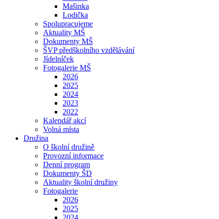
Mašinka
Lodička
Spolupracujeme
Aktuality MŠ
Dokumenty MŠ
ŠVP předškolního vzdělávání
Jídelníček
Fotogalerie MŠ
2026
2025
2024
2023
2022
Kalendář akcí
Volná místa
Družina
O školní družině
Provozní informace
Denní program
Dokumenty ŠD
Aktuality školní družiny
Fotogalerie
2026
2025
2024