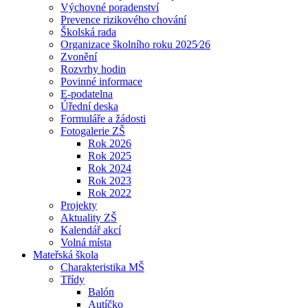
Výchovné poradenství
Prevence rizikového chování
Školská rada
Organizace školního roku 2025⁄26
Zvonění
Rozvrhy hodin
Povinné informace
E-podatelna
Úřední deska
Formuláře a žádosti
Fotogalerie ZŠ
Rok 2026
Rok 2025
Rok 2024
Rok 2023
Rok 2022
Projekty
Aktuality ZŠ
Kalendář akcí
Volná místa
Mateřská škola
Charakteristika MŠ
Třídy
Balón
Autíčko