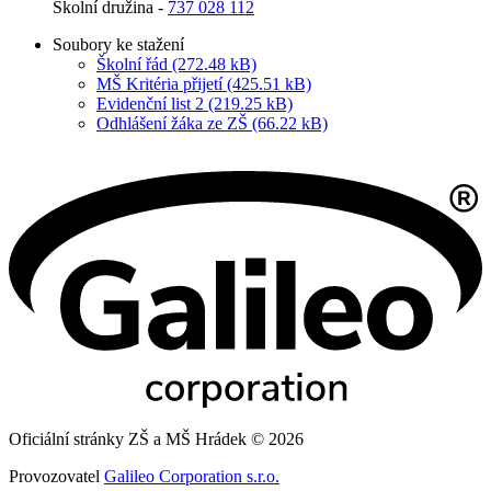
Školní družina -
737 028 112
Soubory ke stažení
Školní řád (272.48 kB)
MŠ Kritéria přijetí (425.51 kB)
Evidenční list 2 (219.25 kB)
Odhlášení žáka ze ZŠ (66.22 kB)
Oficiální stránky ZŠ a MŠ Hrádek © 2026
Provozovatel
Galileo Corporation s.r.o.