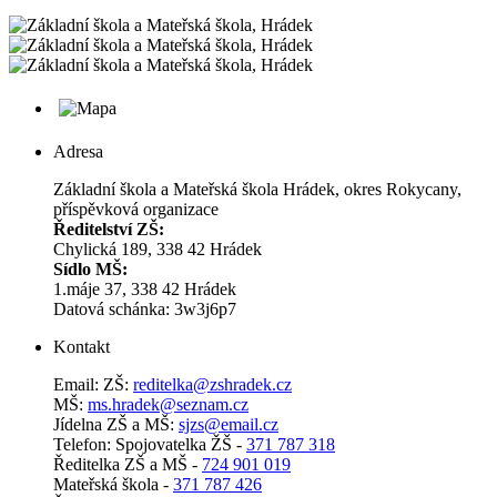
Adresa
Základní škola a Mateřská škola Hrádek, okres Rokycany,
příspěvková organizace
Ředitelství ZŠ:
Chylická 189, 338 42 Hrádek
Sídlo MŠ:
1.máje 37, 338 42 Hrádek
Datová schánka: 3w3j6p7
Kontakt
Email: ZŠ:
reditelka@zshradek.cz
MŠ:
ms.hra­dek@se­znam.cz
Jí­del­na ZŠ a MŠ:
sjzs@​email.​cz
Telefon: Spojovatelka ŽŠ -
371 787 318
Ředitelka ZŠ a MŠ -
724 901 019
Mateřská škola -
371 787 426