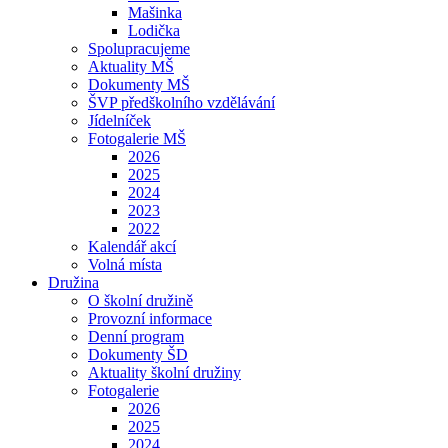
Mašinka
Lodička
Spolupracujeme
Aktuality MŠ
Dokumenty MŠ
ŠVP předškolního vzdělávání
Jídelníček
Fotogalerie MŠ
2026
2025
2024
2023
2022
Kalendář akcí
Volná místa
Družina
O školní družině
Provozní informace
Denní program
Dokumenty ŠD
Aktuality školní družiny
Fotogalerie
2026
2025
2024