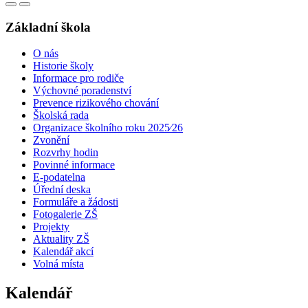
Základní škola
O nás
Historie školy
Informace pro rodiče
Výchovné poradenství
Prevence rizikového chování
Školská rada
Organizace školního roku 2025⁄26
Zvonění
Rozvrhy hodin
Povinné informace
E-podatelna
Úřední deska
Formuláře a žádosti
Fotogalerie ZŠ
Projekty
Aktuality ZŠ
Kalendář akcí
Volná místa
Kalendář