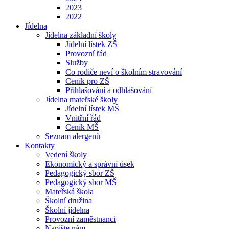
2023
2022
Jídelna
Jídelna základní školy
Jídelní lístek ZŠ
Provozní řád
Služby
Co rodiče neví o školním stravování
Ceník pro ZŠ
Přihlašování a odhlašování
Jídelna mateřské školy
Jídelní lístek MŠ
Vnitřní řád
Ceník MŠ
Seznam alergenů
Kontakty
Vedení školy
Ekonomický a správní úsek
Pedagogický sbor ZŠ
Pedagogický sbor MŠ
Mateřská škola
Školní družina
Školní jídelna
Provozní zaměstnanci
Napište nám