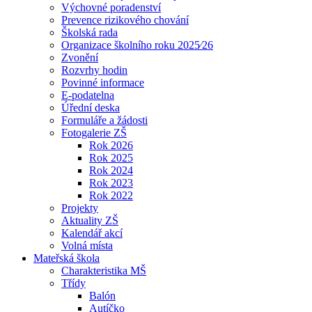
Výchovné poradenství
Prevence rizikového chování
Školská rada
Organizace školního roku 2025⁄26
Zvonění
Rozvrhy hodin
Povinné informace
E-podatelna
Úřední deska
Formuláře a žádosti
Fotogalerie ZŠ
Rok 2026
Rok 2025
Rok 2024
Rok 2023
Rok 2022
Projekty
Aktuality ZŠ
Kalendář akcí
Volná místa
Mateřská škola
Charakteristika MŠ
Třídy
Balón
Autíčko