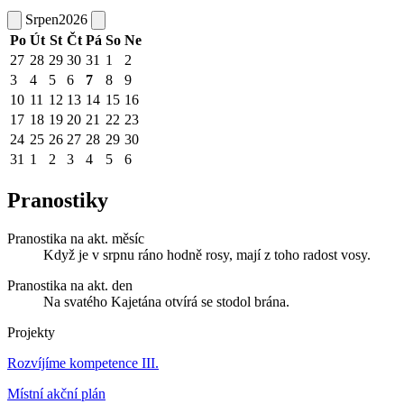
Srpen
2026
Po
Út
St
Čt
Pá
So
Ne
27
28
29
30
31
1
2
3
4
5
6
7
8
9
10
11
12
13
14
15
16
17
18
19
20
21
22
23
24
25
26
27
28
29
30
31
1
2
3
4
5
6
Pranostiky
Pranostika na akt. měsíc
Když je v srpnu ráno hodně rosy, mají z toho radost vosy.
Pranostika na akt. den
Na svatého Kajetána otvírá se stodol brána.
Projekty
Rozvíjíme kompetence III.
Místní akční plán