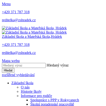
Menu
+420 371 787 318
reditelka@zshradek.cz
Základní škola a Mateřská škola,
Hrádek
+420 371 787 318
reditelka@zshradek.cz
Mapa webu
Hledaný výraz
Hledat
rozšířené vyhledávání
Základní škola
O nás
Historie školy
Informace pro rodiče
Spolupráce s PPP v Rokycanech
Školní poradenské pracoviště