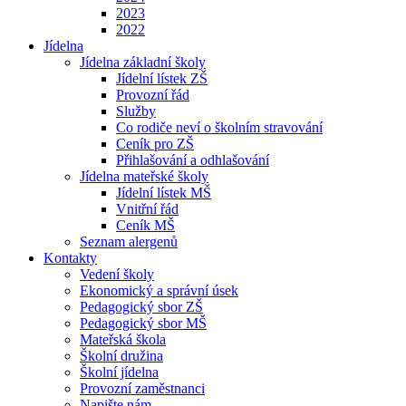
2023
2022
Jídelna
Jídelna základní školy
Jídelní lístek ZŠ
Provozní řád
Služby
Co rodiče neví o školním stravování
Ceník pro ZŠ
Přihlašování a odhlašování
Jídelna mateřské školy
Jídelní lístek MŠ
Vnitřní řád
Ceník MŠ
Seznam alergenů
Kontakty
Vedení školy
Ekonomický a správní úsek
Pedagogický sbor ZŠ
Pedagogický sbor MŠ
Mateřská škola
Školní družina
Školní jídelna
Provozní zaměstnanci
Napište nám