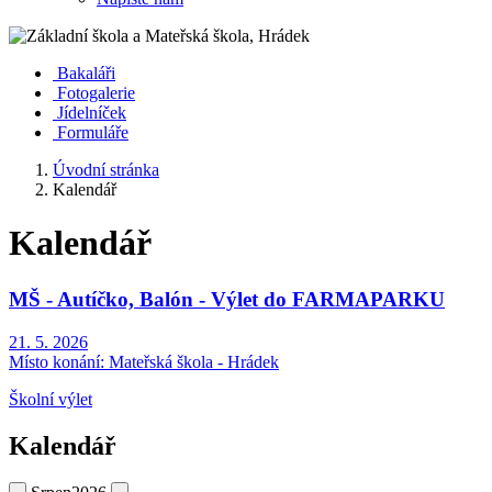
Bakaláři
Fotogalerie
Jídelníček
Formuláře
Úvodní stránka
Kalendář
Kalendář
MŠ - Autíčko, Balón - Výlet do FARMAPARKU
21. 5. 2026
Místo konání:
Mateřská škola - Hrádek
Školní výlet
Kalendář