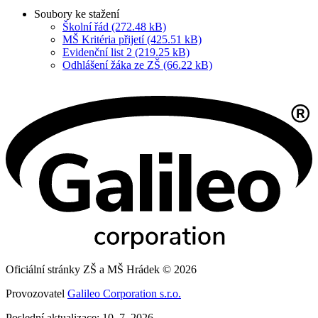
Soubory ke stažení
Školní řád (272.48 kB)
MŠ Kritéria přijetí (425.51 kB)
Evidenční list 2 (219.25 kB)
Odhlášení žáka ze ZŠ (66.22 kB)
Oficiální stránky ZŠ a MŠ Hrádek © 2026
Provozovatel
Galileo Corporation s.r.o.
Poslední aktualizace: 10. 7. 2026