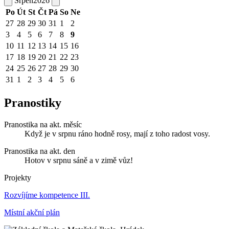
Srpen
2026
Po
Út
St
Čt
Pá
So
Ne
27
28
29
30
31
1
2
3
4
5
6
7
8
9
10
11
12
13
14
15
16
17
18
19
20
21
22
23
24
25
26
27
28
29
30
31
1
2
3
4
5
6
Pranostiky
Pranostika na akt. měsíc
Když je v srpnu ráno hodně rosy, mají z toho radost vosy.
Pranostika na akt. den
Hotov v srpnu sáně a v zimě vůz!
Projekty
Rozvíjíme kompetence III.
Místní akční plán